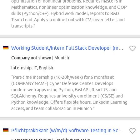
optimization of nonlinear problems. Requires master's in
Mathematics, nonlinear optimization knowledge, and OOP
skills (Python/C++). Hybrid work model, reports to R&D
Team Lead. Apply via online tool with CV, cover letter, and
transcripts.”
Working Student/Intern Full Stack Developer (m/f/d)
Company not shown
| Munich
Internship, IT, English
“Part-time internship (16-20h/week) for 6 months at
(COMPANY NAME) Cyber Defense Center. Develops
modern web apps using Python, FastAPI, ReactJS, and
SQLAlchemy. Requires university enrollment (CS/SE) and
Python knowledge. Offers flexible hours, LinkedIn Learning
access, and team collaboration in Munich.”
Pflichtpraktikant (w/m/d) Software Testing in Schwingungsanalyse, Condition...