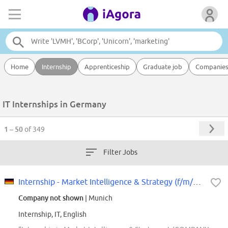
Home
Internship
Apprenticeship
Graduate job
Companie
IT Internships in Germany
1 – 50
of 349
Filter Jobs
Internship - Market Intelligence & Strategy (f/m/div)
Company not shown
| Munich
Internship, IT, English