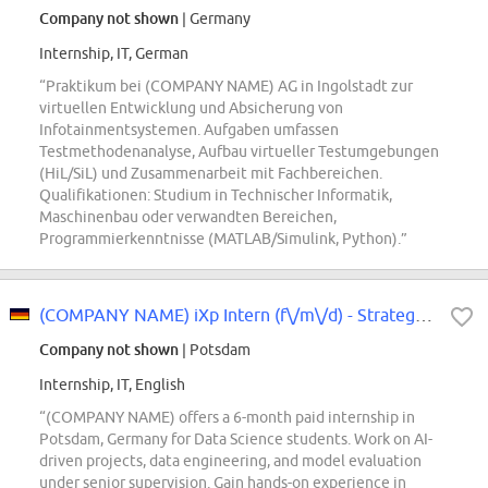
Company not shown
| Germany
Internship, IT, German
“Praktikum bei (COMPANY NAME) AG in Ingolstadt zur
virtuellen Entwicklung und Absicherung von
Infotainmentsystemen. Aufgaben umfassen
Testmethodenanalyse, Aufbau virtueller Testumgebungen
(HiL/SiL) und Zusammenarbeit mit Fachbereichen.
Qualifikationen: Studium in Technischer Informatik,
Maschinenbau oder verwandten Bereichen,
Programmierkenntnisse (MATLAB/Simulink, Python).”
(COMPANY NAME) iXp Intern (f\/m\/d) - Strategic Innovation Projects - Data...
Company not shown
| Potsdam
Internship, IT, English
“(COMPANY NAME) offers a 6-month paid internship in
Potsdam, Germany for Data Science students. Work on AI-
driven projects, data engineering, and model evaluation
under senior supervision. Gain hands-on experience in