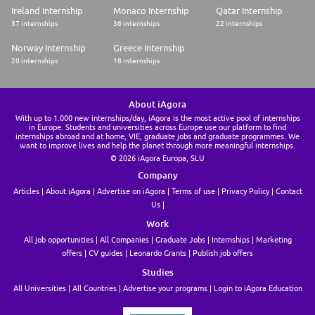
allowance, or financial support will be provided in accordance with
Ireland Internship
Monaco Internship
Qatar Internship
applicable local laws, regulations, and GSK site policies. More detailed
37 internships
36 internships
22 internships
information will be provided during the recruitment process.Il s'agit
d'une opportunité de stage/alternance temporaire axée sur le
Norway Internship
Greece Internship
développement professionnel. Tout remboursement, bourse, indemnité
20 internships
18 internships
ou soutien financier sera accordé conformément aux lois et
réglementations locales applicables, ainsi qu'aux politiques du site GSK.
Des informations plus détaillées seront fournies au cours du processus
de recrutement.
About iAgora
With up to 1.000 new internships/day, iAgora is the most active pool of internships
If you have a disability and require assistance during the course of the
in Europe. Students and universities across Europe use our platform to find
selection process, you will have the opportunity to let us know what
internships abroad and at home, VIE, graduate jobs and graduate programmes. We
specific assistance you require in order to make suitable arrangements.
want to improve lives and help the planet through more meaningful internships.
© 2026 iAgora Europa, SLU
Why GSK?
Company
Uniting science, technology and talent to get ahead of disease together.
Articles
About iAgora
Advertise on iAgora
Terms of use
Privacy Policy
Contact
GSK is a global biopharma company with a purpose to unite science,
Us
technology and talent to get ahead of disease together. We aim to
positively impact the health of 2.5 billion people by the end of the
Work
decade, as a successful, growing company where people can thrive. We
All job opportunities
All Companies
Graduate Jobs
Internships
Marketing
get ahead of disease by preventing and treating it with innovation in
offers
CV guides
Leonardo Grants
Publish job offers
specialty medicines and vaccines. We focus on four therapeutic areas:
respiratory, immunology and inflammation; oncology; HIV; and infectious
Studies
diseases - to impact health at scale.
All Universities
All Countries
Advertise your programs
Login to iAgora Education
People and patients around the world count on the medicines and
vaccines we make, so we're committed to creating an environment where