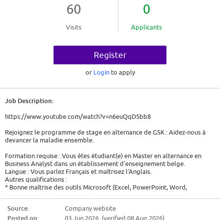
60
0
Visits
Applicants
Register
or
Login
to apply
Job Description:
https://www.youtube.com/watch?v=n6euQqD5bb8
Rejoignez le programme de stage en alternance de GSK : Aidez-nous à
devancer la maladie ensemble.
Formation requise : Vous êtes étudiant(e) en Master en alternance en
Business Analyst dans un établissement d'enseignement belge.
Langue : Vous parlez Français et maîtrisez l'Anglais.
Autres qualifications :
* Bonne maîtrise des outils Microsoft (Excel, PowerPoint, Word,
SharePoint)
* Excellentes compétences en communication écrite et orale (FR & EN)
Source:
Company website
* Connaissances solides en communication digitale, stratégie de
Posted on:
03 Jun 2026 (verified 08 Aug 2026)
contenus et gestion du changement