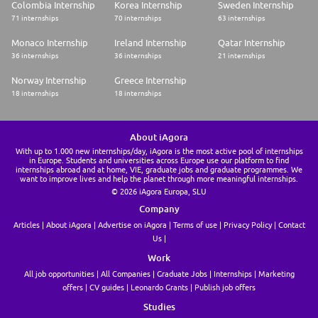
Colombia Internship
Korea Internship
Sweden Internship
71 internships
70 internships
63 internships
Monaco Internship
Ireland Internship
Qatar Internship
36 internships
36 internships
21 internships
Norway Internship
Greece Internship
18 internships
18 internships
About iAgora
With up to 1.000 new internships/day, iAgora is the most active pool of internships
in Europe. Students and universities across Europe use our platform to find
internships abroad and at home, VIE, graduate jobs and graduate programmes. We
want to improve lives and help the planet through more meaningful internships.
© 2026 iAgora Europa, SLU
Company
Articles
About iAgora
Advertise on iAgora
Terms of use
Privacy Policy
Contact
Us
Work
All job opportunities
All Companies
Graduate Jobs
Internships
Marketing
offers
CV guides
Leonardo Grants
Publish job offers
Studies