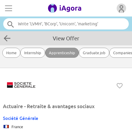
View Offer
Home
Internship
Apprenticeship
Graduate job
Companie
Actuaire - Retraite & avantages sociaux
Société Générale
France