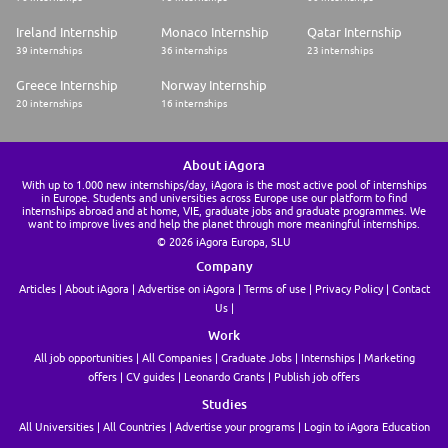
Ireland Internship
Monaco Internship
Qatar Internship
39 internships
36 internships
23 internships
Greece Internship
Norway Internship
20 internships
16 internships
About iAgora
With up to 1.000 new internships/day, iAgora is the most active pool of internships
in Europe. Students and universities across Europe use our platform to find
internships abroad and at home, VIE, graduate jobs and graduate programmes. We
want to improve lives and help the planet through more meaningful internships.
© 2026 iAgora Europa, SLU
Company
Articles
About iAgora
Advertise on iAgora
Terms of use
Privacy Policy
Contact
Us
Work
All job opportunities
All Companies
Graduate Jobs
Internships
Marketing
offers
CV guides
Leonardo Grants
Publish job offers
Studies
All Universities
All Countries
Advertise your programs
Login to iAgora Education