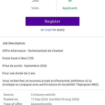
Visits
Applicants
Register
or
Login
to apply
Job Description:
Offre Alternance - Technicien(ne) de Chantier
Poste basé à Niort (79)
Prise de poste : Septembre 2026
Pour une durée de 2 ans
Vous recherchez un nouveau projet professionnel ambitieux où la
stratégie se conjugue avec performance et durabilité ? Rejoignez INEO,
filiale d'EQUANS.
Source:
Company website
Notre ENTREPRISE
Posted on:
17 May 2026 (verified 05 Aug 2026)
Spécialiste dans le secteur du génie électrique, des systèmes
Type of offer:
Apprenticeship