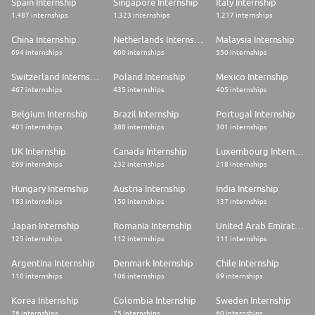
Spain Internship
Singapore Internship
Italy Internship
1.487 internships
1.323 internships
1.217 internships
China Internship
Netherlands Internship
Malaysia Internship
694 internships
600 internships
550 internships
Switzerland Internship
Poland Internship
Mexico Internship
467 internships
435 internships
405 internships
Belgium Internship
Brazil Internship
Portugal Internship
401 internships
388 internships
301 internships
UK Internship
Canada Internship
Luxembourg Internship
269 internships
232 internships
218 internships
Hungary Internship
Austria Internship
India Internship
183 internships
150 internships
137 internships
Japan Internship
Romania Internship
United Arab Emirates Internship
125 internships
112 internships
111 internships
Argentina Internship
Denmark Internship
Chile Internship
110 internships
106 internships
89 internships
Korea Internship
Colombia Internship
Sweden Internship
76 internships
75 internships
60 internships