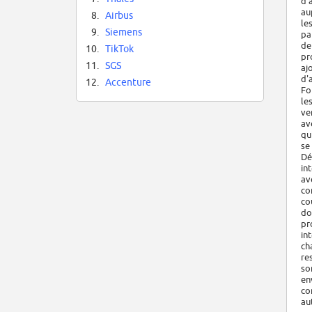
d'
au
8.
Airbus
le
9.
Siemens
pa
de
10.
TikTok
pr
11.
SGS
aj
d'
12.
Accenture
Fo
le
ve
av
qu
se
Dé
in
av
co
co
do
pr
in
ch
re
so
en
co
au