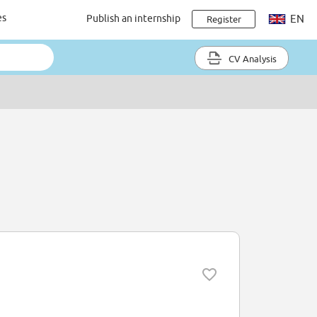
es
Publish an internship
EN
Register
CV Analysis