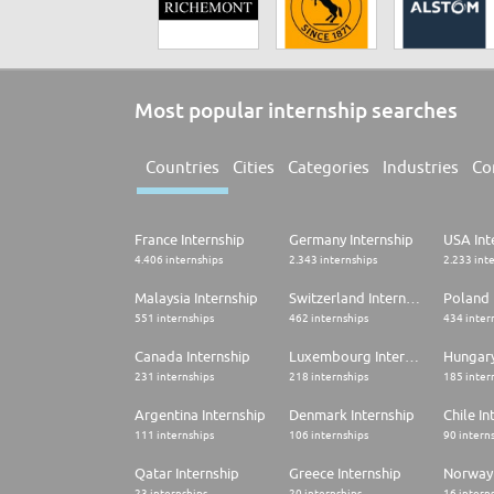
Most popular internship searches
Countries
Cities
Categories
Industries
Co
France Internship
Germany Internship
USA Int
4.406 internships
2.343 internships
2.233 int
Malaysia Internship
Switzerland Internship
Poland 
551 internships
462 internships
434 inter
Canada Internship
Luxembourg Internship
Hungary
231 internships
218 internships
185 inter
Argentina Internship
Denmark Internship
Chile In
111 internships
106 internships
90 intern
Qatar Internship
Greece Internship
Norway 
23 internships
20 internships
16 intern