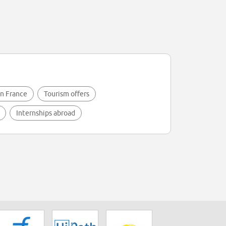
in France
Tourism offers
Internships abroad