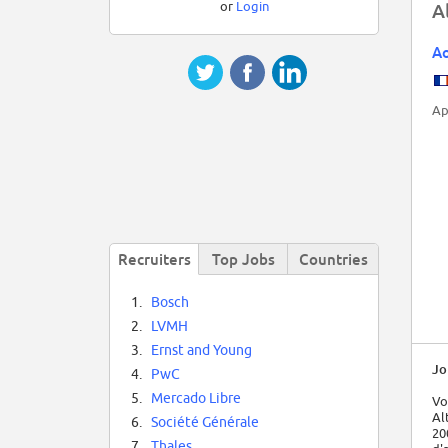
or
Login
A
Ao
Ap
Recruiters
Top Jobs
Countries
1.
Bosch
2.
LVMH
3.
Ernst and Young
Jo
4.
PwC
5.
Mercado Libre
Vo
Al
6.
Société Générale
20
7.
Thales