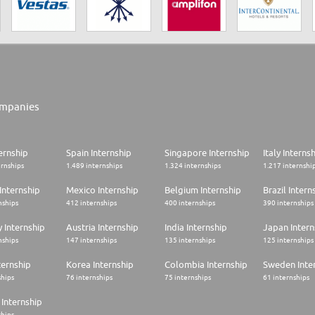
mpanies
ernship
Spain Internship
Singapore Internship
Italy Interns
ernships
1.489 internships
1.324 internships
1.217 internshi
Internship
Mexico Internship
Belgium Internship
Brazil Intern
nships
412 internships
400 internships
390 internships
 Internship
Austria Internship
India Internship
Japan Intern
nships
147 internships
135 internships
125 internships
ternship
Korea Internship
Colombia Internship
Sweden Inte
ships
76 internships
75 internships
61 internships
Internship
ships