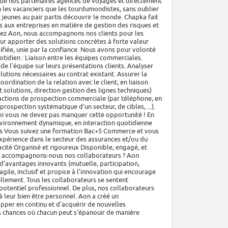
 de nos partenaires agences de voyages et directement
 les vacanciers que les tourdumondistes, sans oublier
t jeunes au pair partis découvrir le monde. Chapka fait
s aux entreprises en matière de gestion des risques et
Chez Aon, nous accompagnons nos clients pour les
eur apporter des solutions concrètes à forte valeur
sifiée, unie par la confiance. Nous avons pour volonté
otidien : Liaison entre les équipes commerciales.
 de l'équipe sur leurs présentations clients. Analyser
lutions nécessaires au contrat existant. Assurer la
ordination de la relation avec le client, en liaison
t solutions, direction gestion des lignes techniques)
 actions de prospection commerciale (par téléphone, en
ospection systématique d'un secteur, de cibles, ...).
uoi vous ne devez pas manquer cette opportunité ! En
nvironnement dynamique, en interaction quotidienne
cès Vous suivez une formation Bac+5 Commerce et vous
érience dans le secteur des assurances et/ou du
cité Organisé et rigoureux Disponible, engagé, et
nt accompagnons-nous nos collaborateurs ? Aon
d'avantages innovants (mutuelle, participation,
ile, inclusif et propice à l'innovation qui encourage
llement. Tous les collaborateurs se sentent
 potentiel professionnel. De plus, nos collaborateurs
 leur bien être personnel. Aon a créé un
pper en continu et d'acquérir de nouvelles
es chances où chacun peut s'épanouir de manière