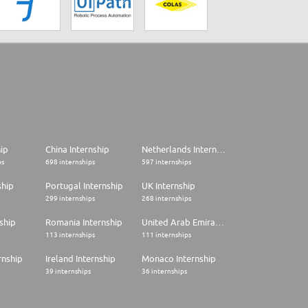
hip
China Internship
Netherlands Internship
ps
698 internships
597 internships
ship
Portugal Internship
UK Internship
299 internships
268 internships
ship
Romania Internship
United Arab Emirates Internship
113 internships
111 internships
rnship
Ireland Internship
Monaco Internship
39 internships
36 internships