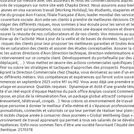
assurance sur-mesure avec des assureurs et nous les commercialisons auprès
près de voyageurs sur notre site web Chapka Direct. Nous assurons aussi bien
s jeunes en visa vacances travail (Working Holiday), les étudiants, stagiaires e
rtie du groupe Aon France, filiale française d'Aon, leader mondial des service
 couverture sociale. Aon aide ses clients à prendre de meilleures décisions 
otéger des différents risques, nous sommes à leur écoute pour les servir et l
outée. En tant qu'organisation, nous constituons une équipe inclusive et diver
assurer la réussite de nos collaborateurs et de nos clients. Vos missions au qu
llow-up de l'activité. Mise à jour de la veille et de bases de données. Support
s risques des clients pour leur proposer les meilleures garanties et toutes évo
nte en saturation des clients et assurer des études conceptuelles. Assurer la co
ec les autres directions d'Aon (direction technique, direction indemnisations e
i interviennent sur ce compte client. Développement du portefeuille par des
 déplaçant, …). Vous mettez en œuvre des actions commerciales spécifiques (pr
finir ou suivre les stratégies et tactiques d'approches des prospects. Pourq
tégrant la Direction Commerciale chez Chapka, vous évoluerez au sein d'un e
ec différents métiers. Vos compétences et expériences qui feront votre suc
mmencez en septembre 2025 votre M1 ou M2. Vous avez déjà une première exp
urtage en assurance. Qualités requises : Dynamique et doté d'une grande téna
té d'un réel esprit d'équipe Maitrise du pack office Anglais courant Comme
opose, en plus de la rémunération fixe, un package global attractif composé 
téressement, télétravail, congés…). Nous créons un environnement de travail ag
aque personne à donner le meilleur d'elle-même et à s'épanouir professionne
sponsabilisés, connectés et valorisés ce qui leur permet de réaliser leur plein
nt incités chaque année à consacrer deux journées « Global Wellbeing Days » à
vironnement de travail apprenant qui permet à tous ses salariés de se dévelo
mpétences. Enfin nous sommes fiers d'être une société favorisant l'équité d
thentique. 2570378