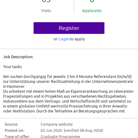
Visits
Applicants
Register
or
Login
to apply
Job Description:
Your tasks
Wir suchen durchgängig für jeweils 3 bis 4 Monate Referendare (m/w/d)
zur Unterstützung unserer Rechtsabteilung in der Unternehmenszentrale
in Hannover.
Du arbeitest mit einem hohen Maß an Eigenverantwortung an relevanten
Fragestellungen und in Projekten aus verschiedenen Rechtsgebieten,
insbesondere aus dem Vertrags- und Wirtschaftsrecht und sammelst so
in einem globalen Umfeld wertvolle Praxiserfahrung in Ihrer Anwalts-
oder Wahlstation. Durch die Teilnahme an Beratungsgesprächen mit
internen Mandanten, Vertragsverhandlungen und Teambesprechungen
erhältst du fundierte Einblicke in die Arbeitsweise der Rechtsabteilung
Source:
Company website
eines weltweit agierenden DAX-Konzerns und bist Teil eines engagierten
Posted on:
03 Jun 2026 (verified 08 Aug 2026)
internationalen Teams.
Zu deinen Aufgaben gehören insbesondere:
Type of offer:
Graduate Programme