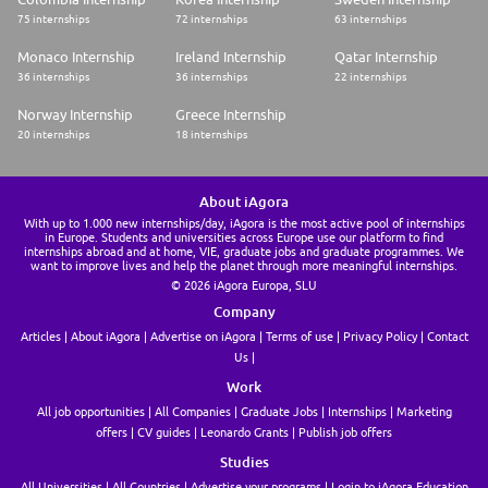
75 internships
72 internships
63 internships
Monaco Internship
Ireland Internship
Qatar Internship
36 internships
36 internships
22 internships
Norway Internship
Greece Internship
20 internships
18 internships
About iAgora
With up to 1.000 new internships/day, iAgora is the most active pool of internships
in Europe. Students and universities across Europe use our platform to find
internships abroad and at home, VIE, graduate jobs and graduate programmes. We
want to improve lives and help the planet through more meaningful internships.
© 2026 iAgora Europa, SLU
Company
Articles
About iAgora
Advertise on iAgora
Terms of use
Privacy Policy
Contact
Us
Work
All job opportunities
All Companies
Graduate Jobs
Internships
Marketing
offers
CV guides
Leonardo Grants
Publish job offers
Studies
All Universities
All Countries
Advertise your programs
Login to iAgora Education