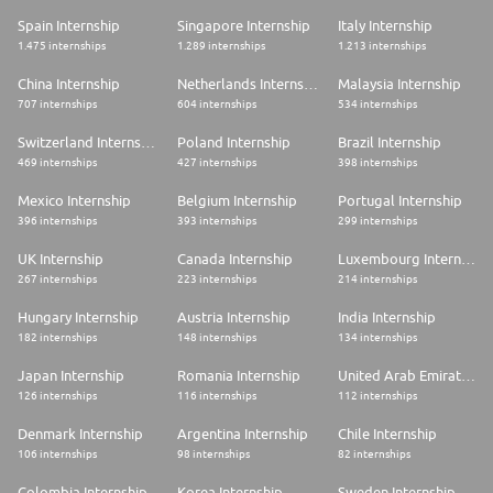
Spain Internship
Singapore Internship
Italy Internship
Sie wollen mit uns Gas geben? Starten Sie durch und bewerben Sie sich
jetzt! Read more Read less
1.475 internships
1.289 internships
1.213 internships
About us
China Internship
Netherlands Internship
Malaysia Internship
707 internships
604 internships
534 internships
Continental ist ein führender Reifenhersteller und Industriespezialist. Das
1871 gegründete Unternehmen erzielte 2025 einen Umsatz von 19,7
Switzerland Internship
Poland Internship
Brazil Internship
Milliarden Euro und beschäftigt aktuell rund 78.000 Mitarbeiterinnen und
469 internships
427 internships
398 internships
Mitarbeiter in 54 Ländern und Märkten.
Reifenlösungen des Unternehmensbereichs Tires machen Mobilität
Mexico Internship
Belgium Internship
Portugal Internship
sicherer, intelligenter und nachhaltiger. Sein Premium-Portfolio umfasst
Pkw-, Lkw-, Bus-, Zweirad- und Spezialreifen sowie smarte Lösungen und
396 internships
393 internships
299 internships
Dienstleistungen für Flotten und den Reifenfachhandel. Continental steht
seit mehr als 150 Jahren für innovative Spitzenleistungen und ist einer
UK Internship
Canada Internship
Luxembourg Internship
der größten Reifenhersteller weltweit. Im Geschäftsjahr 2025 erzielte der
267 internships
223 internships
214 internships
Unternehmensbereich Tires einen Umsatz von 13,8 Milliarden Euro.
Weltweit beschäftigt Continental in ihrem Reifenbereich mehr als 55.000
Hungary Internship
Austria Internship
India Internship
Mitarbeiterinnen und Mitarbeiter und verfügt über 19 Produktions- und
182 internships
148 internships
134 internships
16 Entwicklungsstandorte. Read more Read less
Japan Internship
Romania Internship
United Arab Emirates Internship
126 internships
116 internships
112 internships
Denmark Internship
Argentina Internship
Chile Internship
106 internships
98 internships
82 internships
Colombia Internship
Korea Internship
Sweden Internship