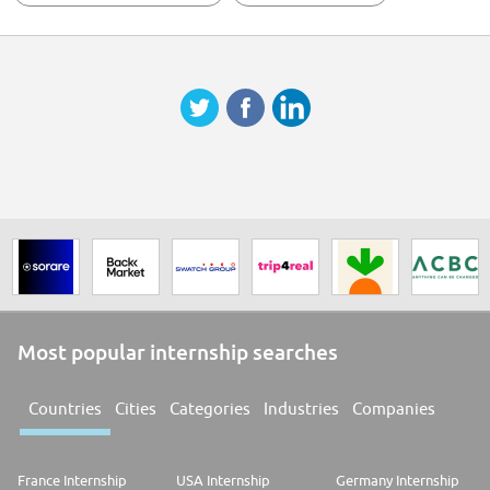
autre caractéristique protégée par la loi.
Chez Puig, nous recherchons (en permanence) des personnes
enthousiastes et engagées issues d'un large éventail d'horizons et
d'expériences pour rejoindre notre équipe. [Nous sommes persuadés
qu'offrir un environnement inclusif au sein duquel chaque personne se
sent accueillie, valorisée, engagée et responsabilisée renforce notre
entreprise, favorise une culture du challenge et nous permet de toujours
repenser notre manière de travailler. Nous pensons également que la
diversité de nos employés fait de nous une entreprise plus forte et nous
permet de mieux comprendre nos clients dans le monde entier.
Job Req ID: 31044
Most popular internship searches
Countries
Cities
Categories
Industries
Companies
France Internship
USA Internship
Germany Internship