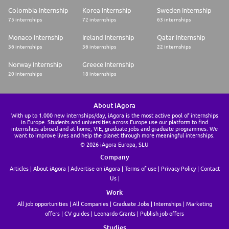
Colombia Internship
Korea Internship
Sweden Internship
75 internships
72 internships
63 internships
Monaco Internship
Ireland Internship
Qatar Internship
36 internships
36 internships
22 internships
Norway Internship
Greece Internship
20 internships
18 internships
About iAgora
With up to 1.000 new internships/day, iAgora is the most active pool of internships
in Europe. Students and universities across Europe use our platform to find
internships abroad and at home, VIE, graduate jobs and graduate programmes. We
want to improve lives and help the planet through more meaningful internships.
© 2026 iAgora Europa, SLU
Company
Articles
About iAgora
Advertise on iAgora
Terms of use
Privacy Policy
Contact
Us
Work
All job opportunities
All Companies
Graduate Jobs
Internships
Marketing
offers
CV guides
Leonardo Grants
Publish job offers
Studies