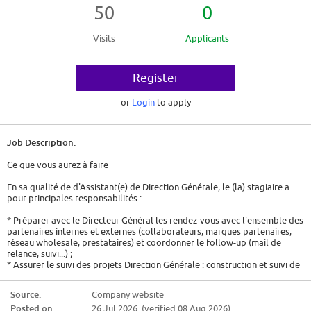
50
0
Visits
Applicants
Register
or
Login
to apply
Job Description:
Ce que vous aurez à faire
En sa qualité de d'Assistant(e) de Direction Générale, le (la) stagiaire a
pour principales responsabilités :
* Préparer avec le Directeur Général les rendez-vous avec l'ensemble des
partenaires internes et externes (collaborateurs, marques partenaires,
réseau wholesale, prestataires) et coordonner le follow-up (mail de
relance, suivi...) ;
* Assurer le suivi des projets Direction Générale : construction et suivi de
la roadmap, animation des contributeurs, rappels, ...
* Aider à l'élaboration des présentations Corporate à l'attention du
Source:
Company website
Comité Exécutif JPG et du Comité Exécutif et Board PUIG
Posted on:
26 Jul 2026 (verified 08 Aug 2026)
* Participer à l'élaboration des business plans et budgets