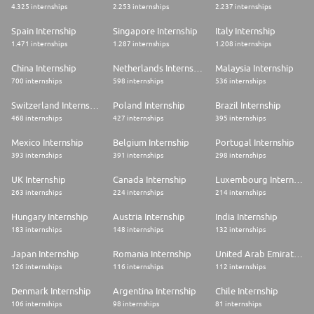
4.325 internships
2.253 internships
2.237 internships
Spain Internship
Singapore Internship
Italy Internship
1.471 internships
1.287 internships
1.208 internships
China Internship
Netherlands Internship
Malaysia Internship
700 internships
598 internships
536 internships
Switzerland Internship
Poland Internship
Brazil Internship
468 internships
427 internships
395 internships
Mexico Internship
Belgium Internship
Portugal Internship
393 internships
391 internships
298 internships
UK Internship
Canada Internship
Luxembourg Internship
263 internships
224 internships
214 internships
Hungary Internship
Austria Internship
India Internship
183 internships
148 internships
132 internships
Japan Internship
Romania Internship
United Arab Emirates Internship
126 internships
116 internships
112 internships
Denmark Internship
Argentina Internship
Chile Internship
106 internships
98 internships
81 internships