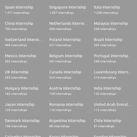
Spain Internship
Singapore Internship
Italy Internship
1.471 internships
1.287 internships
1.208 internships
China Internship
Netherlands Internship
Malaysia Internship
700 internships
598 internships
536 internships
Switzerland Internship
Poland Internship
Brazil Internship
468 internships
427 internships
395 internships
Mexico Internship
Belgium Internship
Portugal Internship
393 internships
391 internships
298 internships
UK Internship
Canada Internship
Luxembourg Internship
263 internships
224 internships
214 internships
Hungary Internship
Austria Internship
India Internship
183 internships
148 internships
132 internships
Japan Internship
Romania Internship
United Arab Emirates Internship
126 internships
116 internships
112 internships
Denmark Internship
Argentina Internship
Chile Internship
106 internships
98 internships
81 internships
Colombia Internship
Korea Internship
Sweden Internship