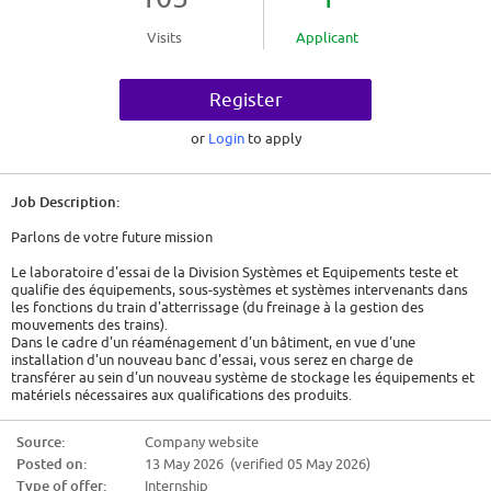
Visits
Applicant
Register
or
Login
to apply
Job Description:
Parlons de votre future mission
Le laboratoire d'essai de la Division Systèmes et Equipements teste et
qualifie des équipements, sous-systèmes et systèmes intervenants dans
les fonctions du train d'atterrissage (du freinage à la gestion des
mouvements des trains).
Dans le cadre d'un réaménagement d'un bâtiment, en vue d'une
installation d'un nouveau banc d'essai, vous serez en charge de
transférer au sein d'un nouveau système de stockage les équipements et
matériels nécessaires aux qualifications des produits.
Parlons de vous
Source:
Company website
Posted on:
13 May 2026 (verified 05 May 2026)
Etudiant en école d'ingénieur, stage ouvrier d'un mois
Type of offer:
Internship