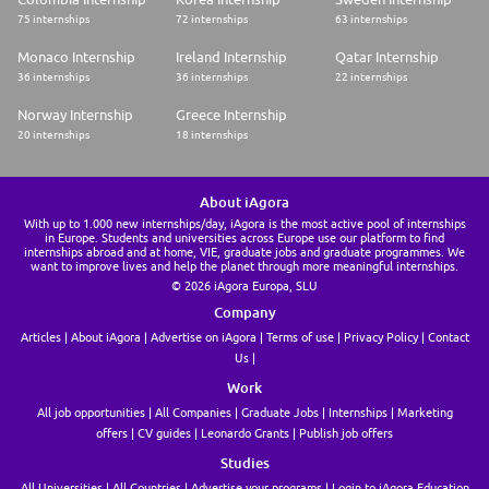
75 internships
72 internships
63 internships
Monaco Internship
Ireland Internship
Qatar Internship
36 internships
36 internships
22 internships
Norway Internship
Greece Internship
20 internships
18 internships
About iAgora
With up to 1.000 new internships/day, iAgora is the most active pool of internships
in Europe. Students and universities across Europe use our platform to find
internships abroad and at home, VIE, graduate jobs and graduate programmes. We
want to improve lives and help the planet through more meaningful internships.
© 2026 iAgora Europa, SLU
Company
Articles
About iAgora
Advertise on iAgora
Terms of use
Privacy Policy
Contact
Us
Work
All job opportunities
All Companies
Graduate Jobs
Internships
Marketing
offers
CV guides
Leonardo Grants
Publish job offers
Studies
All Universities
All Countries
Advertise your programs
Login to iAgora Education