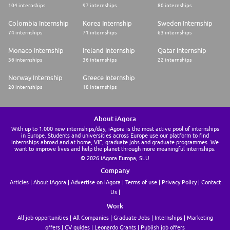
104 internships
97 internships
80 internships
Colombia Internship
Korea Internship
Sweden Internship
74 internships
71 internships
63 internships
Monaco Internship
Ireland Internship
Qatar Internship
36 internships
36 internships
22 internships
Norway Internship
Greece Internship
20 internships
18 internships
About iAgora
With up to 1.000 new internships/day, iAgora is the most active pool of internships
in Europe. Students and universities across Europe use our platform to find
internships abroad and at home, VIE, graduate jobs and graduate programmes. We
want to improve lives and help the planet through more meaningful internships.
© 2026 iAgora Europa, SLU
Company
Articles
About iAgora
Advertise on iAgora
Terms of use
Privacy Policy
Contact
Us
Work
All job opportunities
All Companies
Graduate Jobs
Internships
Marketing
offers
CV guides
Leonardo Grants
Publish job offers