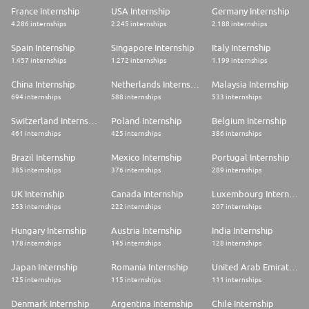
France Internship
USA Internship
Germany Internship
4.286 internships
2.245 internships
2.188 internships
Spain Internship
Singapore Internship
Italy Internship
1.457 internships
1.272 internships
1.199 internships
China Internship
Netherlands Internship
Malaysia Internship
694 internships
588 internships
533 internships
Switzerland Internship
Poland Internship
Belgium Internship
461 internships
425 internships
386 internships
Brazil Internship
Mexico Internship
Portugal Internship
385 internships
376 internships
289 internships
UK Internship
Canada Internship
Luxembourg Internship
253 internships
222 internships
207 internships
Hungary Internship
Austria Internship
India Internship
178 internships
145 internships
128 internships
Japan Internship
Romania Internship
United Arab Emirates Internship
125 internships
115 internships
111 internships
Denmark Internship
Argentina Internship
Chile Internship