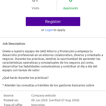
Visits
Applicants
Register
or
Login
to apply
Job Description:
Únete a nuestro equipo de UAD Ahorro y Protección y empieza tu
desarrollo profesional en un entorno colaborativo, diverso y orientado a
negocio. Durante tus prácticas, tendrás la oportunidad de aprender las
características operativas y conceptuales de los seguros así como,
desarrollar tus habilidades comunicativas y contribuir al día a día del
equipo con tareas de valor.
¿Qué harás durante tus prácticas?
* Atender las consultas y trámites de los gestores bancarios sobre
seguros o planes de pensiones, en tiempo y forma, cumpliendo con los
estándares de calidad fijados por la unidad.
Source:
Company website
Posted on:
09 Jun 2026 (verified 07 Aug 2026)
* Contribuir en la mejora de procesos y servicio.
Type of offer:
Internship