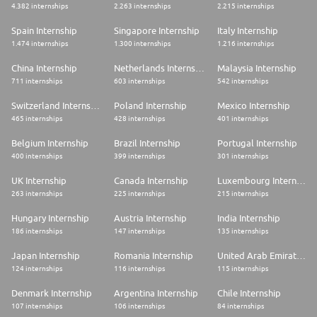
* Participación en iniciativas de sostenibilidad, voluntariado y cultura
4.382 internships
2.263 internships
2.215 internships
corporativa.
Spain Internship
Singapore Internship
Italy Internship
* Entorno inclusivo, diverso y comprometido con el bienestar de las
1.474 internships
1.300 internships
1.216 internships
personas.
China Internship
Netherlands Internship
Malaysia Internship
* Acompañamiento cercano, aprendizaje continuo y acceso a recursos
711 internships
603 internships
542 internships
formativos.
Switzerland Internship
Poland Internship
Mexico Internship
Sobre nosotros
465 internships
428 internships
401 internships
Sabadell Zurich es la alianza entre Banco Sabadell y Zurich Insurance
Group. Somos más de 350 profesionales en España con un propósito
Belgium Internship
Brazil Internship
Portugal Internship
común: estar para cuidar.
400 internships
399 internships
301 internships
Promovemos un entorno inclusivo basado en la igualdad de
UK Internship
Canada Internship
Luxembourg Internship
oportunidades, sin discriminación por género, edad, origen,
263 internships
225 internships
215 internships
discapacidad, orientación sexual u otras circunstancias personales.
Hungary Internship
Austria Internship
India Internship
Si buscas un entorno exigente, colaborativo y con impacto real en
negocio, queremos conocerte.
186 internships
147 internships
135 internships
En Sabadell Zurich, el talento se convierte en valor
Japan Internship
Romania Internship
United Arab Emirates Internship
124 internships
116 internships
115 internships
Denmark Internship
Argentina Internship
Chile Internship
107 internships
106 internships
84 internships