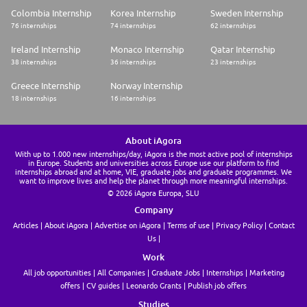
Colombia Internship
Korea Internship
Sweden Internship
76 internships
74 internships
62 internships
Ireland Internship
Monaco Internship
Qatar Internship
38 internships
36 internships
23 internships
Greece Internship
Norway Internship
18 internships
16 internships
About iAgora
With up to 1.000 new internships/day, iAgora is the most active pool of internships
in Europe. Students and universities across Europe use our platform to find
internships abroad and at home, VIE, graduate jobs and graduate programmes. We
want to improve lives and help the planet through more meaningful internships.
© 2026 iAgora Europa, SLU
Company
Articles
About iAgora
Advertise on iAgora
Terms of use
Privacy Policy
Contact
Us
Work
All job opportunities
All Companies
Graduate Jobs
Internships
Marketing
offers
CV guides
Leonardo Grants
Publish job offers
Studies