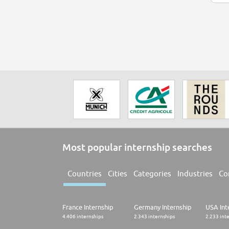
Most popular internship searches
Countries
Cities
Categories
Industries
Co
France Internship
Germany Internship
USA Int
4.406 internships
2.343 internships
2.233 int