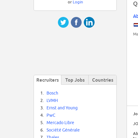
or
Login
Q
A
Ma
Recruiters
Top Jobs
Countries
1.
Bosch
2.
LVMH
3.
Ernst and Young
Jo
4.
PwC
5.
Mercado Libre
JO
6.
Société Générale
Ab
7.
Thales