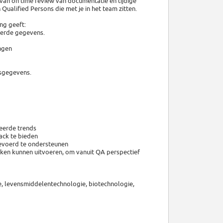
van on time review van documentatie en tijdige
Qualified Persons die met je in het team zitten.
ng geeft:
eerde gegevens.
ngen
esgegevens.
eerde trends
ack te bieden
evoerd te ondersteunen
 taken kunnen uitvoeren, om vanuit QA perspectief
e, levensmiddelentechnologie, biotechnologie,