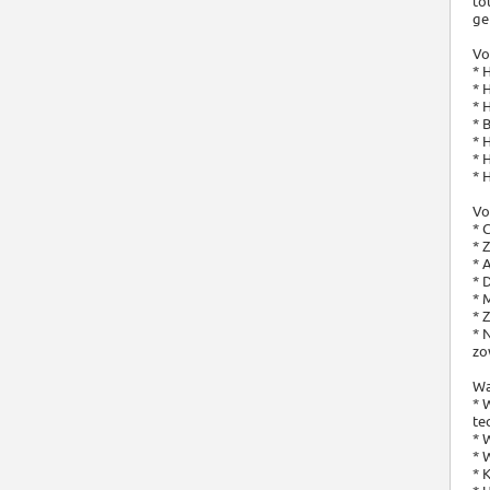
to
ge
Vo
* 
* 
* 
* 
* 
* 
* 
Vo
* 
* 
* 
* 
* 
* 
* 
zo
Wa
* 
te
* 
* 
* 