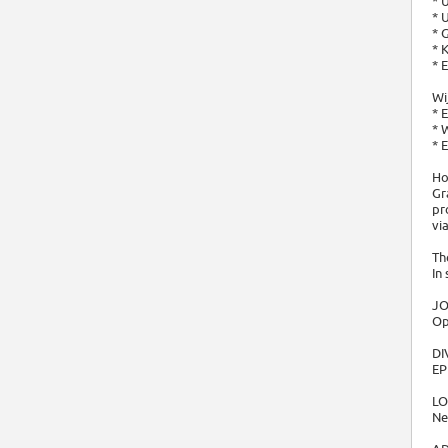
* 
* 
* 
* 
* 
Wi
* 
* 
* 
Ho
Gr
pr
vi
Th
In
JO
Op
DI
EP
LO
Ne