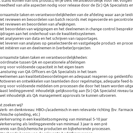
t stand komen van ons product) en je bent verantwoordelijk voor het volgen 
reedheid van alle aspecten nodig voor release door de (Sr.) QA Specialists en 
ornaamste taken en verantwoordelijkheden van de afdeling waar aan je leidi
Het reviewen en beoordelen van batch records met ingevoerde en gecontrol
Het reviewen en beoordelen van afwijkingen.
Het beoordelen van wijzigingen en het deelnemen in change control bespreki
Bijdragen aan het onderhoud van de kwaliteitssystemen.
Het analyseren van data en het schrijven van rapportages.
Het leveren van analyses op geselecteerde en vastgelegde product- en proc
Het initiëren van en deelnemen in (verbeter)projecten.
ornaamste taken taken en verantwoordelijkheden:
Coördinatie tussen QA en operationele afdelingen
Zorg voor voldoende capaciteit in het eigen team
Aansturing van QA Officers en QA Specialists in het team
Deelnemen aan kwaliteitsbeoordelingen en adequaat reageren op geïdentific
Motiveren en ontwikkelen van teamleden door regelmatige, adequate feed-b
Zorg voor voldoende middelen om processen die door het team worden uitg
Naast leidinggevend: inhoudelijk gelijksoortig aan (Sr.) QA Specialist niveau
wel inhoudelijk als QA management approvals te kunnen uitvoeren.
t zoeken wij?
Werk- en denkniveau: HBO+/academisch in een relevante richting (bv. Farmaci
chnische opleiding, etc.)
Werkervaring in een kwaliteitsomgeving van minimaal 5-10 jaar
Werkervaring als leidinggevende van minimaal 3 jaar is een pré
Kennis van (bio)chemische producten en bijbehorende processen.