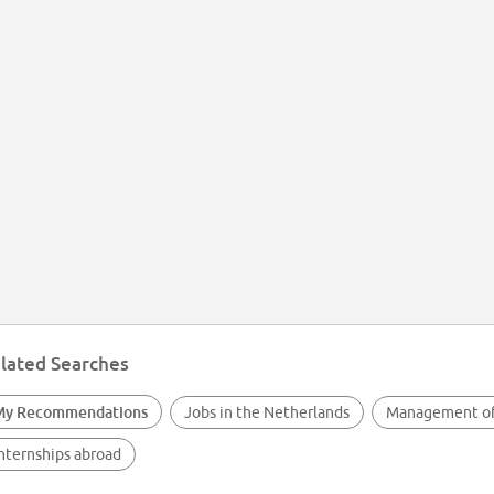
lated Searches
My Recommendations
Jobs in the Netherlands
Management of
nternships abroad