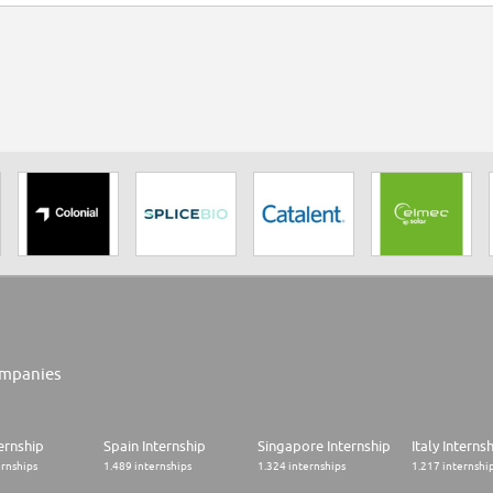
mpanies
ernship
Spain Internship
Singapore Internship
Italy Interns
ernships
1.489 internships
1.324 internships
1.217 internshi