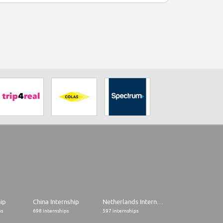
hip
China Internship
Netherlands Internship
ps
698 internships
597 internships