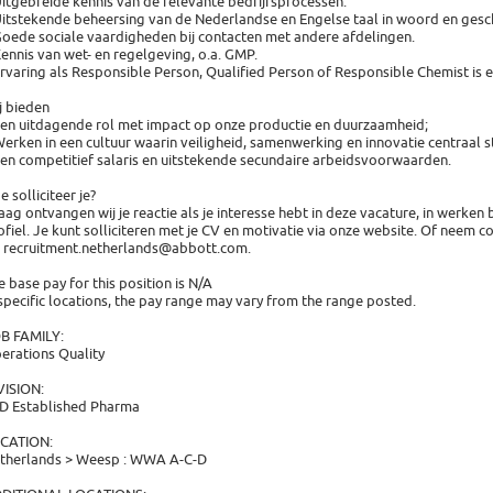
Uitgebreide kennis van de relevante bedrijfsprocessen.
Uitstekende beheersing van de Nederlandse en Engelse taal in woord en gesch
Goede sociale vaardigheden bij contacten met andere afdelingen.
Kennis van wet- en regelgeving, o.a. GMP.
Ervaring als Responsible Person, Qualified Person of Responsible Chemist is e
j bieden
Een uitdagende rol met impact op onze productie en duurzaamheid;
Werken in een cultuur waarin veiligheid, samenwerking en innovatie centraal s
Een competitief salaris en uitstekende secundaire arbeidsvoorwaarden.
e solliciteer je?
aag ontvangen wij je reactie als je interesse hebt in deze vacature, in werken 
ofiel. Je kunt solliciteren met je CV en motivatie via onze website. Of neem c
a recruitment.netherlands@abbott.com.
e base pay for this position is N/A
 specific locations, the pay range may vary from the range posted.
B FAMILY:
erations Quality
VISION:
D Established Pharma
CATION:
therlands > Weesp : WWA A-C-D