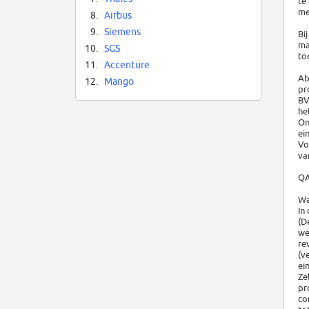
te
me
8.
Airbus
9.
Siemens
Bi
ma
10.
SGS
to
11.
Accenture
Ab
12.
Mango
pr
BV
he
On
ei
Vo
va
QA
Wa
In
(D
we
re
(v
ei
Ze
pr
co