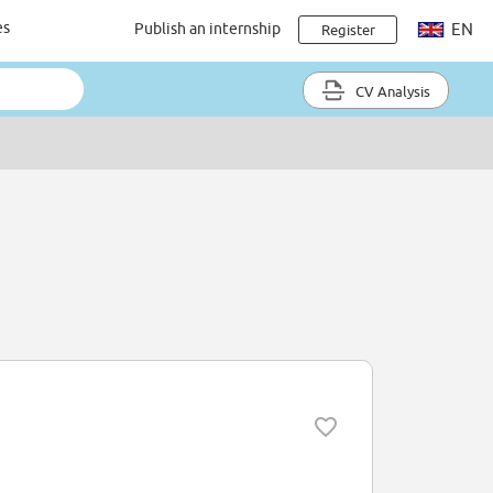
es
Publish an internship
EN
Register
CV Analysis