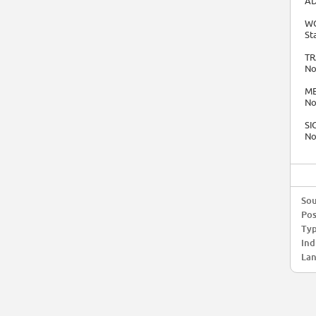
AD
WO
St
TR
No
ME
No
SI
No
Sou
Pos
Typ
Ind
Lan