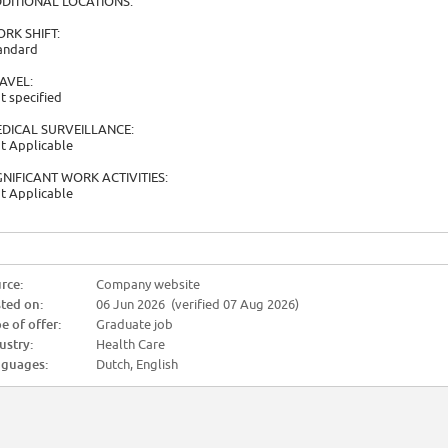
DITIONAL LOCATIONS:
RK SHIFT:
andard
AVEL:
t specified
DICAL SURVEILLANCE:
t Applicable
GNIFICANT WORK ACTIVITIES:
t Applicable
rce:
Company website
ted on:
06 Jun 2026 (verified 07 Aug 2026)
e of offer:
Graduate job
ustry:
Health Care
guages:
Dutch, English