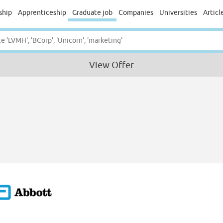
ship
Apprenticeship
Graduate job
Companies
Universities
Articl
View Offer