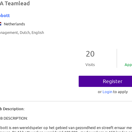
A Teamlead
bbott
Netherlands
nagement, Dutch, English
20
Visits
App
Register
or
Login
to apply
b Description:
B DESCRIPTION:
bott is een wereldspeler op het gebied van gezondheid en streeft ernaar men