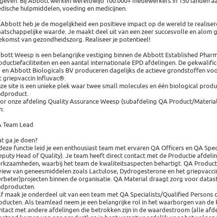
 geven. Bij Abbott werken wereldwijd 100.000+ medewerkers in 150 landen aan
dische hulpmiddelen, voeding en medicijnen.
j Abbott heb je de mogelijkheid een positieve impact op de wereld te reali
atschappelijke waarde. Je maakt deel uit van een zeer succesvolle en alom 
ekomst van gezondheidszorg. Realiseer je potentieel!
bott Weesp is een belangrijke vestiging binnen de Abbott Established Phar
oductiefaciliteiten en een aantal internationale EPD afdelingen. De gekwal
 en Abbott Biologicals BV produceren dagelijks de actieve grondstoffen vo
t griepvaccin Influvac®.
ze site is een unieke plek waar twee small molecules en één biological pro
ndproduct.
or onze afdeling Quality Assurance Weesp (subafdeling QA Product/Material
n:
 Team Lead
t ga je doen?
 deze functie leid je een enthousiast team met ervaren QA Officers en QA Spe
eputy Head of Quality). Je team heeft direct contact met de Productie afdelin
rkzaamheden, waarbij het team de kwaliteitsaspecten behartigt. QA Product
view van geneesmiddelen zoals Lactulose, Dydrogesterone en het griepvacci
erbeter)projecten binnen de organisatie. QA Material draagt zorg voor data
ndproducten.
lf maak je onderdeel uit van een team met QA Specialists/Qualified Persons d
oducten. Als teamlead neem je een belangrijke rol in het waarborgen van de k
ntact met andere afdelingen die betrokken zijn in de waardestroom (alle afde