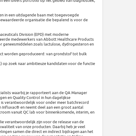
 een divers portfolio op het gebied van diagnostiek,
seren in een uitdagende baan met toegevoegde
gewaardeerde organisatie die bepalend is voor de
maceuticals Division (EPD) met moderne
ificeerde medewerkers van Abbott Healthcare Products
or geneesmiddelen zoals lactulose, dydrogesteron en
duct worden geproduceerd: van grondstof tot bulk
) op zoek naar ambitieuze kandidaten voor de functie
cialists waarbij je rapporteert aan de QA Manager
gen en Quality Control in hun dagelijkse
 is verantwoordelijk voor onder meer batchrecord
n Influvac® en neemt deel aan een groot aantal
stroom vanuit QC lab voor binnenkomende, interim, en
ie verantwoordelijk zijn voor de release van de
waliteit van onze producten. Daarbij heb je veel
lingen samen die direct en indirect bijdragen aan het