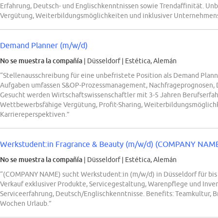
Erfahrung, Deutsch- und Englischkenntnissen sowie Trendaffinität. Unb
Vergütung, Weiterbildungsmöglichkeiten und inklusiver Unternehmens
Demand Planner (m/w/d)
No se muestra la compañía
| Düsseldorf
|
Estética, Alemán
“Stellenausschreibung für eine unbefristete Position als Demand Plann
Aufgaben umfassen S&OP-Prozessmanagement, Nachfrageprognosen, D
Gesucht werden Wirtschaftswissenschaftler mit 3-5 Jahren Berufserfah
Wettbewerbsfähige Vergütung, Profit-Sharing, Weiterbildungsmöglichk
Karriereperspektiven.”
Werkstudent:in Fragrance & Beauty (m/w/d) (COMPANY NAME)
No se muestra la compañía
| Düsseldorf
|
Estética, Alemán
“(COMPANY NAME) sucht Werkstudent:in (m/w/d) in Düsseldorf für bis
Verkauf exklusiver Produkte, Servicegestaltung, Warenpflege und Inve
Serviceerfahrung, Deutsch/Englischkenntnisse. Benefits: Teamkultur, 
Wochen Urlaub.”