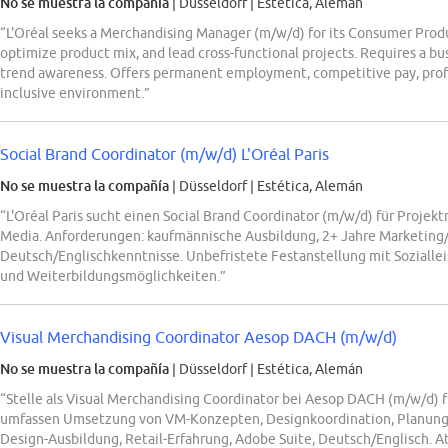
No se muestra la compañía
| Düsseldorf
|
Estética, Alemán
“L'Oréal seeks a Merchandising Manager (m/w/d) for its Consumer Prod
optimize product mix, and lead cross-functional projects. Requires a b
trend awareness. Offers permanent employment, competitive pay, profit
inclusive environment.”
Social Brand Coordinator (m/w/d) L'Oréal Paris
No se muestra la compañía
| Düsseldorf
|
Estética, Alemán
“L'Oréal Paris sucht einen Social Brand Coordinator (m/w/d) für Proje
Media. Anforderungen: kaufmännische Ausbildung, 2+ Jahre Marketing/V
Deutsch/Englischkenntnisse. Unbefristete Festanstellung mit Soziall
und Weiterbildungsmöglichkeiten.”
Visual Merchandising Coordinator Aesop DACH (m/w/d)
No se muestra la compañía
| Düsseldorf
|
Estética, Alemán
“Stelle als Visual Merchandising Coordinator bei Aesop DACH (m/w/d) 
umfassen Umsetzung von VM-Konzepten, Designkoordination, Planung 
Design-Ausbildung, Retail-Erfahrung, Adobe Suite, Deutsch/Englisch. A