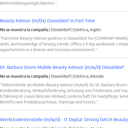
Weiterbildungsmöglichkeiten.”
Beauty Advisor (m/f/x) Düsseldorf in Part Time
No se muestra la compañía
| Düsseldorf
|
Estética, Inglés
“Part-time Beauty Advisor position in Düsseldorf for (COMPANY NAME), 
skills, and knowledge of beauty trends. Offers a 4-day workweek, compet
opportunities in a diverse and inclusive environment.”
Dr. Barbara Sturm Mobile Beauty Advisor (m/w/d) Düsseldorf
No se muestra la compañía
| Düsseldorf
|
Estética, Alemán
“Vollzeitstelle als Mobile Beauty Advisor (m/w/d) für Dr. Barbara Sturm 
Kundenberatung, Verkaufsförderung, Schulung von Filialteams und Vis
Erfahrung im Luxus-Skincare-Verkauf, Leidenschaft für Hautpflege, Serv
Benefits wie Produktzuschüsse, Trainings und Events.”
Werkstudentenstelle (m/w/d) - IT Digital: Driving DACH Beauty 