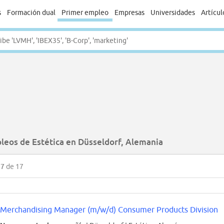
s
Formación dual
Primer empleo
Empresas
Universidades
Artícul
leos de Estética en Düsseldorf, Alemania
17
de 17
Merchandising Manager (m/w/d) Consumer Products Division