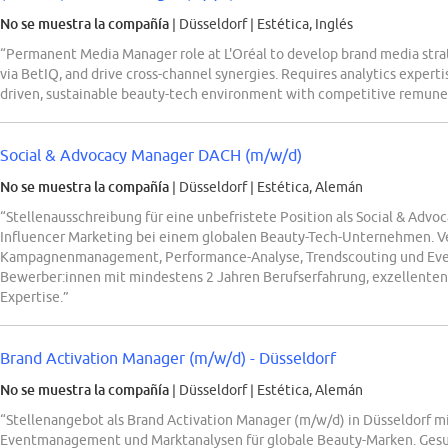
No se muestra la compañía
| Düsseldorf
|
Estética, Inglés
“Permanent Media Manager role at L'Oréal to develop brand media stra
via BetIQ, and drive cross-channel synergies. Requires analytics experti
driven, sustainable beauty-tech environment with competitive remune
Social & Advocacy Manager DACH (m/w/d)
No se muestra la compañía
| Düsseldorf
|
Estética, Alemán
“Stellenausschreibung für eine unbefristete Position als Social & Ad
Influencer Marketing bei einem globalen Beauty-Tech-Unternehmen. 
Kampagnenmanagement, Performance-Analyse, Trendscouting und Ev
Bewerber:innen mit mindestens 2 Jahren Berufserfahrung, exzellenten
Expertise.”
Brand Activation Manager (m/w/d) - Düsseldorf
No se muestra la compañía
| Düsseldorf
|
Estética, Alemán
“Stellenangebot als Brand Activation Manager (m/w/d) in Düsseldorf 
Eventmanagement und Marktanalysen für globale Beauty-Marken. Gesu