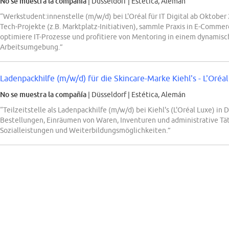
No se muestra la compañía
| Düsseldorf
|
Estética, Alemán
“Werkstudent:innenstelle (m/w/d) bei L'Oréal für IT Digital ab Oktobe
Tech-Projekte (z.B. Marktplatz-Initiativen), sammle Praxis in E-Commerc
optimiere IT-Prozesse und profitiere von Mentoring in einem dynamis
Arbeitsumgebung.”
Ladenpackhilfe (m/w/d) für die Skincare-Marke Kiehl's - L'Oréa
No se muestra la compañía
| Düsseldorf
|
Estética, Alemán
“Teilzeitstelle als Ladenpackhilfe (m/w/d) bei Kiehl's (L'Oréal Luxe) i
Bestellungen, Einräumen von Waren, Inventuren und administrative T
Sozialleistungen und Weiterbildungsmöglichkeiten.”