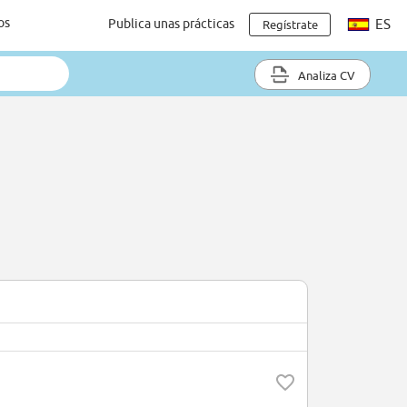
os
Publica unas prácticas
ES
Regístrate
Analiza CV