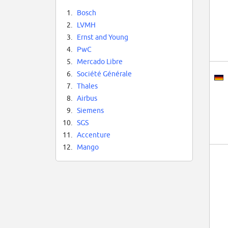
1.
Bosch
2.
LVMH
3.
Ernst and Young
4.
PwC
5.
Mercado Libre
6.
Société Générale
7.
Thales
8.
Airbus
9.
Siemens
10.
SGS
11.
Accenture
12.
Mango