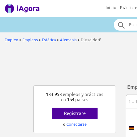
Inicio
Práctica
Empleo
>
Empleos
>
Estética
>
Alemania
>
Düsseldorf
Emp
133.953
empleos y prácticas
en
154
países
1 – 
Regístrate
o
Conectarse