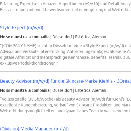
Erfahrung, Expertise in Amazon-Algorithmen (A9/A10) und Retail-Analy
Festanstellung mit wettbewerbsorientierter Vergütung und Weiterbil
Style Expert (m/w/d)
No se muestra la compañía
| Düsseldorf
|
Estética, Alemán
“(COMPANY NAME) sucht in Düsseldorf eine:n Style Expert (m/w/d) in Vo
Advisor und Verkaufsunterstützung. Anforderungen: abgeschlossene Aus
digitale Affinität und mehrsprachige Kenntnisse. Benefits: Teamkultu
exklusive Produktkonditionen.”
Beauty Advisor (m/w/d) für die Skincare-Marke Kiehl's - L'Oréa
No se muestra la compañía
| Düsseldorf
|
Estética, Alemán
“Vollzeitstelle (38,5h/Woche) als Beauty Advisor (m/w/d) für Kiehl's (L
exzellente Kundenberatung, Verkauf von Skincare-Produkten und Marke
Weiterbildungsmöglichkeiten und dynamisches Team in wachsendem L
(Division) Media Manager (m/f/d)