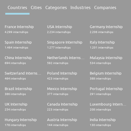
Countries
Cities
Categories
Industries
Companies
France Internship
USA Internship
Germany Internship
4.299 internships
2.234 internships
2.206 internships
Spain Internship
Singapore Internship
Italy Internship
1.464 internships
1.277 internships
1.201 internships
China Internship
Netherlands Internship
Malaysia Internship
694 internships
592 internships
534 internships
Switzerland Internship
Poland Internship
Belgium Internship
464 internships
423 internships
388 internships
Brazil Internship
Mexico Internship
Portugal Internship
386 internships
377 internships
291 internships
UK Internship
Canada Internship
Luxembourg Internship
254 internships
223 internships
208 internships
Hungary Internship
Austria Internship
India Internship
178 internships
144 internships
130 internships