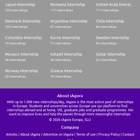
Japan Internship
Romania Internship
United Arab Emirates Internship
126 internships
117 internships
111 internships
Denmark Internship
Argentina Internship
Chile Internship
105 internships
97 internships
80 internships
Colombia Internship
Korea Internship
Sweden Internship
74 internships
71 internships
63 internships
Monaco Internship
Ireland Internship
Qatar Internship
36 internships
36 internships
22 internships
Norway Internship
Greece Internship
20 internships
18 internships
About iAgora
With up to 1.000 new internships/day, iAgora is the most active pool of internships
in Europe. Students and universities across Europe use our platform to find
internships abroad and at home, VIE, graduate jobs and graduate programmes. We
want to improve lives and help the planet through more meaningful internships.
© 2026 iAgora Europa, SLU
Company
Articles
About iAgora
Advertise on iAgora
Terms of use
Privacy Policy
Contact