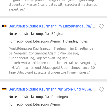
students or Master 2 candidates with structural mechanics
expertise.”
Berufsausbildung Kaufmann im Einzelhandel (m/w/d), bei Vergölst im Fachbetrieb
No se muestra la compañía
| Bélgica
Formación dual, Educación, Alemán, Holandés, Inglés
“Ausbildung zur Kauffrau/zum Kaufmann im Einzelhandel
bei Vergölst (Continental AG) mit Praxisbezug,
Kundenberatung, Lagerverwaltung und
betriebswirtschaftlichen Einblicken. Attraktive Vergütung
inkl. Weihnachts- und Urlaubsgeld, Übernahmechance, 30
Tage Urlaub und Zusatzleistungen wie Firmenfitness.”
Berufsausbildung Kaufmann für Groß- und Außenhandelsmanagement (m/w/d), Schwe...
No se muestra la compañía
| Renningen
Formación dual, Educación, Alemán