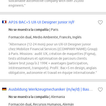
sustainable automotive company with over 20,000
engineers.”
AP26 BAC+5 UX-UI Designer junior H/F
No se muestra la compañía
| Paris
Formación dual, Medio Ambiente, Francés, Inglés
“Alternance (12-24 mois) pour un UX-UI Designer junior
chez Mobilize Financial Services ((COMPANY NAME) Group)
à Paris. Missions : audit UX, création de maquettes (Figma),
tests utilisateurs et optimisation de parcours clients.
Salaire brut jusqu'à 2 199€ + avantages (participation,
intéressement, transports). Profil : Bac+5 en design, anglais
obligatoire, autonomie et travail en équipe internationale.”
Ausbildung Werkzeugmechaniker (m/w/d) | Baue die Werkzeuge, die Autos bewegen
No se muestra la compañía
| Alemania
Formación dual, Recursos Humanos, Alemán