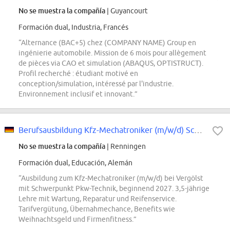
No se muestra la compañía
| Guyancourt
Formación dual, Industria, Francés
“Alternance (BAC+5) chez (COMPANY NAME) Group en
ingénierie automobile. Mission de 6 mois pour allègement
de pièces via CAO et simulation (ABAQUS, OPTISTRUCT).
Profil recherché : étudiant motivé en
conception/simulation, intéressé par l'industrie.
Environnement inclusif et innovant.”
Berufsausbildung Kfz-Mechatroniker (m/w/d) Schwerpunkt Pkw-Technik, bei Vergö...
No se muestra la compañía
| Renningen
Formación dual, Educación, Alemán
“Ausbildung zum Kfz-Mechatroniker (m/w/d) bei Vergölst
mit Schwerpunkt Pkw-Technik, beginnend 2027. 3,5-jährige
Lehre mit Wartung, Reparatur und Reifenservice.
Tarifvergütung, Übernahmechance, Benefits wie
Weihnachtsgeld und Firmenfitness.”