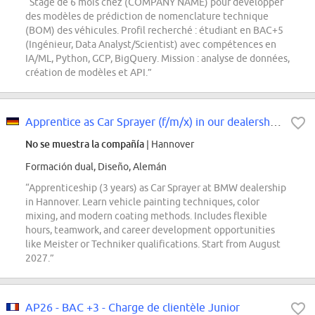
“Stage de 6 mois chez (COMPANY NAME) pour développer
des modèles de prédiction de nomenclature technique
(BOM) des véhicules. Profil recherché : étudiant en BAC+5
(Ingénieur, Data Analyst/Scientist) avec compétences en
IA/ML, Python, GCP, BigQuery. Mission : analyse de données,
création de modèles et API.”
Apprentice as Car Sprayer (f/m/x) in our dealership 1 1
No se muestra la compañía
| Hannover
Formación dual, Diseño, Alemán
“Apprenticeship (3 years) as Car Sprayer at BMW dealership
in Hannover. Learn vehicle painting techniques, color
mixing, and modern coating methods. Includes flexible
hours, teamwork, and career development opportunities
like Meister or Techniker qualifications. Start from August
2027.”
AP26 - BAC +3 - Charge de clientèle Junior