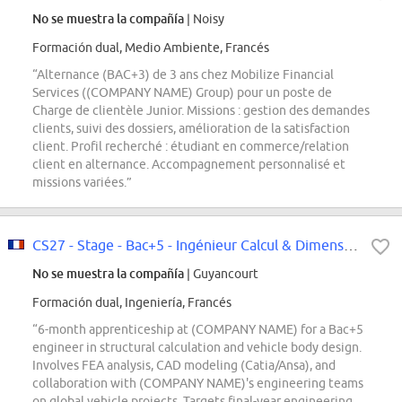
No se muestra la compañía
| Noisy
Formación dual, Medio Ambiente, Francés
“Alternance (BAC+3) de 3 ans chez Mobilize Financial
Services ((COMPANY NAME) Group) pour un poste de
Charge de clientèle Junior. Missions : gestion des demandes
clients, suivi des dossiers, amélioration de la satisfaction
client. Profil recherché : étudiant en commerce/relation
client en alternance. Accompagnement personnalisé et
missions variées.”
CS27 - Stage - Bac+5 - Ingénieur Calcul & Dimensionnement Structure Caisse
No se muestra la compañía
| Guyancourt
Formación dual, Ingeniería, Francés
“6-month apprenticeship at (COMPANY NAME) for a Bac+5
engineer in structural calculation and vehicle body design.
Involves FEA analysis, CAD modeling (Catia/Ansa), and
collaboration with (COMPANY NAME)'s engineering teams
on global vehicle projects. Targets final-year engineering