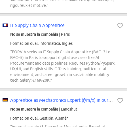
rigoureux et motivé.”
IT Supply Chain Apprentice
No se muestra la compañía
| Paris
Formación dual, Informática, Inglés
“FORVIA seeks an IT Supply Chain Apprentice (BAC+3 to
BAC+5) in Paris to support digital use cases like AI
Procurement and data pipelines. Requires Python/PySpark,
UX/UI, and English skills. Offers training, multicultural
environment, and career growth in sustainable mobility
tech. Salary: €16K-20K.”
Apprentice as Mechatronics Expert (f/m/x) in our plant 1 1 1 1 1
No se muestra la compañía
| Landshut
Formación dual, Gestión, Alemán
“Apprenticeship (3.5 years) as Mechatronics Expert at