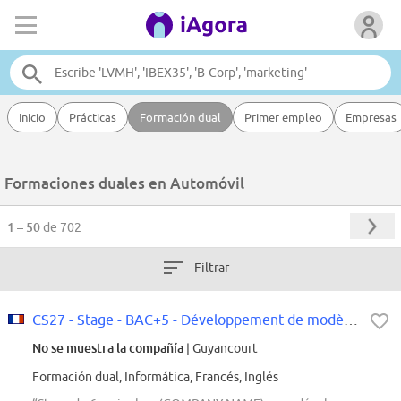
Inicio
Prácticas
Formación dual
Primer empleo
Empresas
Formaciones duales en Automóvil
1 – 50
de 702
Filtrar
CS27 - Stage - BAC+5 - Développement de modèles de prédiction de la nomenclat...
No se muestra la compañía
| Guyancourt
Formación dual, Informática, Francés, Inglés