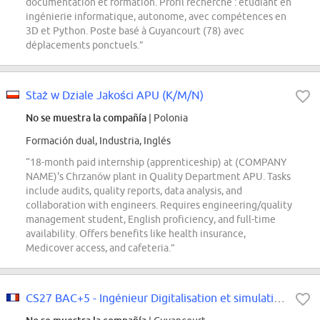
documentation et formation. Profil recherché : étudiant en
ingénierie informatique, autonome, avec compétences en
3D et Python. Poste basé à Guyancourt (78) avec
déplacements ponctuels.”
Staż w Dziale Jakości APU (K/M/N)
No se muestra la compañía
| Polonia
Formación dual, Industria, Inglés
“18-month paid internship (apprenticeship) at (COMPANY
NAME)'s Chrzanów plant in Quality Department APU. Tasks
include audits, quality reports, data analysis, and
collaboration with engineers. Requires engineering/quality
management student, English proficiency, and full-time
availability. Offers benefits like health insurance,
Medicover access, and cafeteria.”
CS27 BAC+5 - Ingénieur Digitalisation et simulation Amortissements projets...