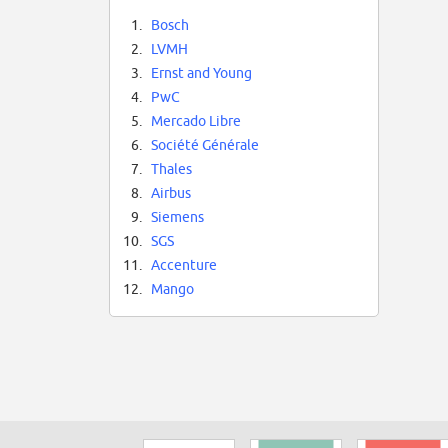
1.
Bosch
2.
LVMH
3.
Ernst and Young
4.
PwC
5.
Mercado Libre
6.
Société Générale
7.
Thales
8.
Airbus
9.
Siemens
10.
SGS
11.
Accenture
12.
Mango