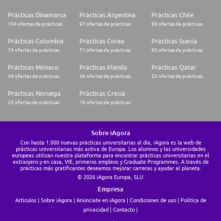
Prácticas Dinamarca
Prácticas Argentina
Prácticas Chile
104 ofertas de prácticas
97 ofertas de prácticas
80 ofertas de prácticas
Prácticas Colombia
Prácticas Corea
Prácticas Suecia
74 ofertas de prácticas
71 ofertas de prácticas
63 ofertas de prácticas
Prácticas Mónaco
Prácticas Irlanda
Prácticas Qatar
36 ofertas de prácticas
36 ofertas de prácticas
22 ofertas de prácticas
Prácticas Noruega
Prácticas Grecia
20 ofertas de prácticas
18 ofertas de prácticas
Sobre iAgora
Con hasta 1.000 nuevas prácticas universitarias al día, iAgora es la web de
prácticas universitarias más activa de Europa. Los alumnos y las universidades
europeas utilizan nuestra plataforma para encontrar prácticas universitarias en el
extranjero y en casa, VIE, primeros empleos y Graduate Programmes. A través de
prácticas más gratificantes deseamos mejorar carreras y ayudar al planeta.
© 2026 iAgora Europa, SLU
Empresa
Artículos
Sobre iAgora
Anúnciate en iAgora
Condiciones de uso
Política de
privacidad
Contacto