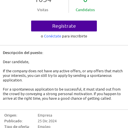
Visitas
Candidatos
Regístrate
o
Conéctate
para inscribirte
Descripción del puesto:
Dear candidate,
If the company does not have any active offers, or any offers that match
your interests, you can still try to apply by sending a spontaneous
application.
For a spontaneous application to be successful, it must stand out from
the crowd by conveying a strong personal motivation. If you happen to
arrive at the right time, you have a good chance of getting called.
So here are some tips:
Origen:
Empresa
- Show genuine interest. Either it is a company that has interested you for
Publicado:
25 Dic 2024
a long time and you will have to convey this, or you must act as if. You will
have to find out about the company, its history, its activity and the
Tipo de oferta:
Empleo