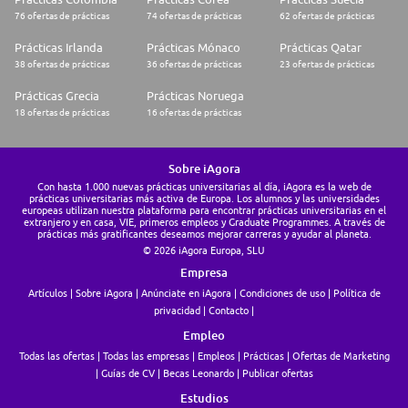
76 ofertas de prácticas
74 ofertas de prácticas
62 ofertas de prácticas
Prácticas Irlanda
Prácticas Mónaco
Prácticas Qatar
38 ofertas de prácticas
36 ofertas de prácticas
23 ofertas de prácticas
Prácticas Grecia
Prácticas Noruega
18 ofertas de prácticas
16 ofertas de prácticas
Sobre iAgora
Con hasta 1.000 nuevas prácticas universitarias al día, iAgora es la web de
prácticas universitarias más activa de Europa. Los alumnos y las universidades
europeas utilizan nuestra plataforma para encontrar prácticas universitarias en el
extranjero y en casa, VIE, primeros empleos y Graduate Programmes. A través de
prácticas más gratificantes deseamos mejorar carreras y ayudar al planeta.
© 2026 iAgora Europa, SLU
Empresa
Artículos
Sobre iAgora
Anúnciate en iAgora
Condiciones de uso
Política de
privacidad
Contacto
Empleo
Todas las ofertas
Todas las empresas
Empleos
Prácticas
Ofertas de Marketing
Guías de CV
Becas Leonardo
Publicar ofertas
Estudios