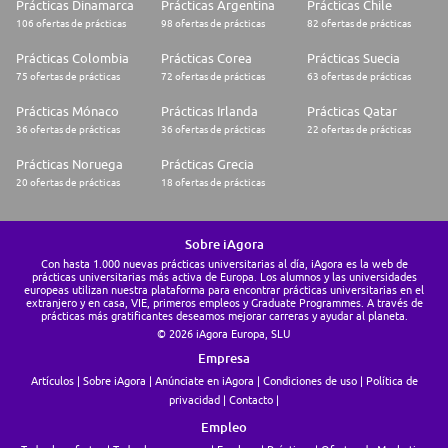
Prácticas Dinamarca
Prácticas Argentina
Prácticas Chile
106 ofertas de prácticas
98 ofertas de prácticas
82 ofertas de prácticas
Prácticas Colombia
Prácticas Corea
Prácticas Suecia
75 ofertas de prácticas
72 ofertas de prácticas
63 ofertas de prácticas
Prácticas Mónaco
Prácticas Irlanda
Prácticas Qatar
36 ofertas de prácticas
36 ofertas de prácticas
22 ofertas de prácticas
Prácticas Noruega
Prácticas Grecia
20 ofertas de prácticas
18 ofertas de prácticas
Sobre iAgora
Con hasta 1.000 nuevas prácticas universitarias al día, iAgora es la web de
prácticas universitarias más activa de Europa. Los alumnos y las universidades
europeas utilizan nuestra plataforma para encontrar prácticas universitarias en el
extranjero y en casa, VIE, primeros empleos y Graduate Programmes. A través de
prácticas más gratificantes deseamos mejorar carreras y ayudar al planeta.
© 2026 iAgora Europa, SLU
Empresa
Artículos
Sobre iAgora
Anúnciate en iAgora
Condiciones de uso
Política de
privacidad
Contacto
Empleo