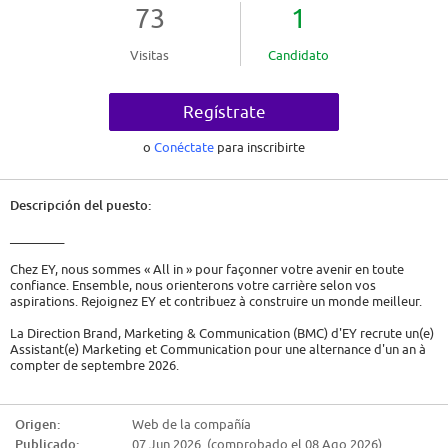
73
1
Visitas
Candidato
Regístrate
o
Conéctate
para inscribirte
Descripción del puesto:
_________
Chez EY, nous sommes « All in » pour façonner votre avenir en toute
confiance. Ensemble, nous orienterons votre carrière selon vos
aspirations. Rejoignez EY et contribuez à construire un monde meilleur.
La Direction Brand, Marketing & Communication (BMC) d'EY recrute un(e)
Assistant(e) Marketing et Communication pour une alternance d'un an à
compter de septembre 2026.
Vos missions :
Origen:
Web de la compañía
Rattaché(e) à la Direction Marketing Métiers, vous participerez aux
Publicado:
07 Jun 2026 (comprobado el 08 Ago 2026)
actions de marketing et de communication externe/interne, et menez