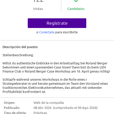
Visitas
Candidatos
Regístrate
o
Conéctate
para inscribirte
Descripción del puesto:
Stellenbeschreibung:
Willst du authentische Einblicke in den Arbeitsalltag bei Roland Berger
bekommen und einen spannenden Case lösen? Dann bist du beim UZH
Finance Club x Roland Berger Case Workshop am 16. April genau richtig!
Schlüpfe während unseres Workshops in die Rolle eines:r
Strategieberater:in und berate gemeinsam im Team den Vorstand eines
traditionsreiches Elektronikunternehmen, das aktuell mit sinkender
Profitabilität konfrontiert ist.
Unsere erfahrenen Beraterkolleginnen und -kollegen werden dich
während der Casebearbeitung begleiten.
Origen:
Web de la compañía
Publicado:
08 Abr 2026 (comprobado el 09 Ago 2026)
Lerne Roland Berger kennen, erfahre mehr über deine Karriere- und
Einstiegsmöglichkeiten bei uns und stelle all deine persönlichen Fragen.
Tipo de oferta:
Prácticas