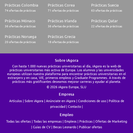
Prácticas Colombia
Prácticas Corea
Prácticas Suecia
74 ofertas de prácticas
71 ofertas de prácticas
63 ofertas de prácticas
Prácticas Mónaco
Prácticas Irlanda
Prácticas Qatar
36 ofertas de prácticas
36 ofertas de prácticas
22 ofertas de prácticas
Prácticas Noruega
Prácticas Grecia
20 ofertas de prácticas
18 ofertas de prácticas
Sobre iAgora
Con hasta 1.000 nuevas prácticas universitarias al día, iAgora es la web de
prácticas universitarias más activa de Europa. Los alumnos y las universidades
europeas utilizan nuestra plataforma para encontrar prácticas universitarias en el
extranjero y en casa, VIE, primeros empleos y Graduate Programmes. A través de
prácticas más gratificantes deseamos mejorar carreras y ayudar al planeta.
© 2026 iAgora Europa, SLU
Empresa
Artículos
Sobre iAgora
Anúnciate en iAgora
Condiciones de uso
Política de
privacidad
Contacto
Empleo
Todas las ofertas
Todas las empresas
Empleos
Prácticas
Ofertas de Marketing
Guías de CV
Becas Leonardo
Publicar ofertas