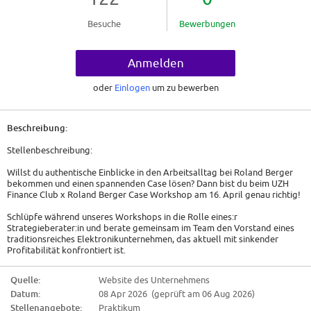
Besuche
Bewerbungen
Anmelden
oder
Einlogen
um zu bewerben
Beschreibung:
Stellenbeschreibung:
Willst du authentische Einblicke in den Arbeitsalltag bei Roland Berger
bekommen und einen spannenden Case lösen? Dann bist du beim UZH
Finance Club x Roland Berger Case Workshop am 16. April genau richtig!
Schlüpfe während unseres Workshops in die Rolle eines:r
Strategieberater:in und berate gemeinsam im Team den Vorstand eines
traditionsreiches Elektronikunternehmen, das aktuell mit sinkender
Profitabilität konfrontiert ist.
Unsere erfahrenen Beraterkolleginnen und -kollegen werden dich
während der Casebearbeitung begleiten.
Quelle:
Website des Unternehmens
Datum:
08 Apr 2026 (geprüft am 06 Aug 2026)
Lerne Roland Berger kennen, erfahre mehr über deine Karriere- und
Einstiegsmöglichkeiten bei uns und stelle all deine persönlichen Fragen.
Stellenangebote:
Praktikum