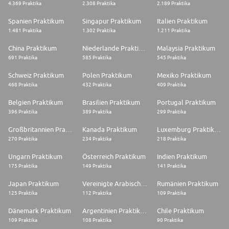
4.369 Praktika
2.308 Praktika
2.189 Praktika
Spanien Praktikum
Singapur Praktikum
Italien Praktikum
1.481 Praktika
1.302 Praktika
1.211 Praktika
China Praktikum
Niederlande Praktikum
Malaysia Praktikum
691 Praktika
585 Praktika
545 Praktika
Schweiz Praktikum
Polen Praktikum
Mexiko Praktikum
468 Praktika
432 Praktika
409 Praktika
Belgien Praktikum
Brasilien Praktikum
Portugal Praktikum
396 Praktika
389 Praktika
299 Praktika
Großbritannien Praktikum
Kanada Praktikum
Luxemburg Praktikum
270 Praktika
234 Praktika
218 Praktika
Ungarn Praktikum
Österreich Praktikum
Indien Praktikum
175 Praktika
149 Praktika
141 Praktika
Japan Praktikum
Vereinigte Arabische Emirate Praktikum
Rumänien Praktikum
125 Praktika
112 Praktika
109 Praktika
Dänemark Praktikum
Argentinien Praktikum
Chile Praktikum
109 Praktika
108 Praktika
90 Praktika