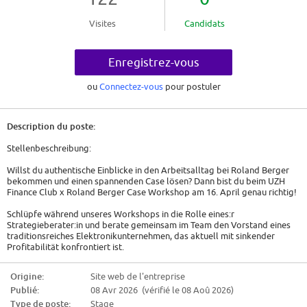
Visites
Candidats
Enregistrez-vous
ou
Connectez-vous
pour postuler
Description du poste:
Stellenbeschreibung:
Willst du authentische Einblicke in den Arbeitsalltag bei Roland Berger
bekommen und einen spannenden Case lösen? Dann bist du beim UZH
Finance Club x Roland Berger Case Workshop am 16. April genau richtig!
Schlüpfe während unseres Workshops in die Rolle eines:r
Strategieberater:in und berate gemeinsam im Team den Vorstand eines
traditionsreiches Elektronikunternehmen, das aktuell mit sinkender
Profitabilität konfrontiert ist.
Unsere erfahrenen Beraterkolleginnen und -kollegen werden dich
während der Casebearbeitung begleiten.
Origine:
Site web de l'entreprise
Publié:
08 Avr 2026 (vérifié le 08 Aoû 2026)
Lerne Roland Berger kennen, erfahre mehr über deine Karriere- und
Einstiegsmöglichkeiten bei uns und stelle all deine persönlichen Fragen.
Type de poste:
Stage