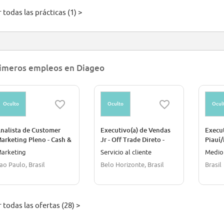
 todas las prácticas (1) >
imeros empleos en Diageo
Oculto
Oculto
Ocul
nalista de Customer
Executivo(a) de Vendas
Execut
arketing Pleno - Cash &
Jr - Off Trade Direto -
Piauí
arry
Belo Horizonte/MG
arketing
Servicio al cliente
Medio
ao Paulo, Brasil
Belo Horizonte, Brasil
Brasil
 todas las ofertas (28) >