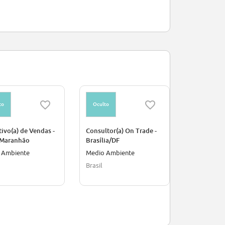
to
Oculto
Oculto
ivo(a) de Vendas -
Consultor(a) On Trade -
Consultor(a
/Maranhão
Brasília/DF
Cuiabá/MT
 Ambiente
Medio Ambiente
Marketing
Brasil
Cuiaba, Bras