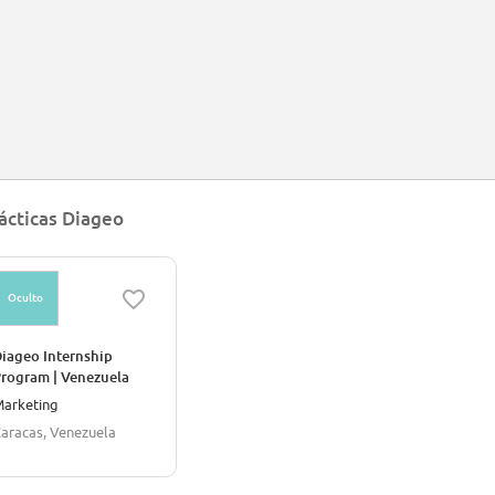
ácticas Diageo
Oculto
iageo Internship
rogram | Venezuela
arketing
aracas, Venezuela