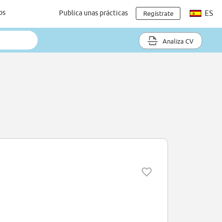
os
Publica unas prácticas
ES
Regístrate
Analiza CV