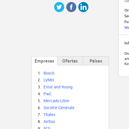
Lo
Or
Se
Fu
We
In
Di
an
Empresas
Ofertas
Países
Ke
1.
Bosch
2.
LVMH
3.
Ernst and Young
4.
PwC
5.
Mercado Libre
6.
Société Générale
7.
Thales
8.
Airbus
9.
SGS