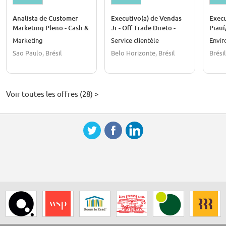
Analista de Customer
Executivo(a) de Vendas
Execu
Marketing Pleno - Cash &
Jr - Off Trade Direto -
Piau
Carry
Belo Horizonte/MG
Marketing
Service clientèle
Envi
Sao Paulo, Brésil
Belo Horizonte, Brésil
Brésil
Voir toutes les offres (28) >