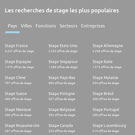
Les recherches de stage les plus populaires
Pays
Villes
Fonctions
Secteurs
Entreprises
Stage France
Stage Etats-Unis
Stage Allemagne
4.337 offres de stage
2.253 offres de stage
2.248 offres de stage
Stage Espagne
Stage Singapour
Stage Italie
1.475 offres de stage
1.289 offres de stage
1.213 offres de stage
Stage Chine
Stage Pays-Bas
Stage Malaisie
707 offres de stage
604 offres de stage
534 offres de stage
Stage Suisse
Stage Pologne
Stage Brésil
469 offres de stage
427 offres de stage
398 offres de stage
Stage Mexique
Stage Belgique
Stage Portugal
396 offres de stage
393 offres de stage
299 offres de stage
Stage Royaume-Uni
Stage Canada
Stage Luxembourg
267 offres de stage
223 offres de stage
214 offres de stage