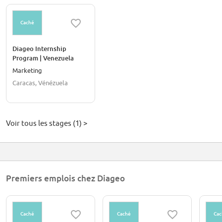
Caché
Diageo Internship
Program | Venezuela
Marketing
Caracas, Vénézuela
Voir tous les stages (1) >
Premiers emplois chez Diageo
Caché
Caché
Cac