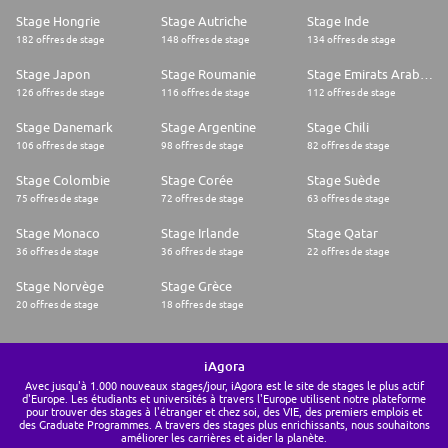
Stage Hongrie
Stage Autriche
Stage Inde
182 offres de stage
148 offres de stage
134 offres de stage
Stage Japon
Stage Roumanie
Stage Emirats Arabes Unis
126 offres de stage
116 offres de stage
112 offres de stage
Stage Danemark
Stage Argentine
Stage Chili
106 offres de stage
98 offres de stage
82 offres de stage
Stage Colombie
Stage Corée
Stage Suède
75 offres de stage
72 offres de stage
63 offres de stage
Stage Monaco
Stage Irlande
Stage Qatar
36 offres de stage
36 offres de stage
22 offres de stage
Stage Norvège
Stage Grèce
20 offres de stage
18 offres de stage
iAgora
Avec jusqu'à 1.000 nouveaux stages/jour, iAgora est le site de stages le plus actif
d'Europe. Les étudiants et universités à travers l'Europe utilisent notre plateforme
pour trouver des stages à l'étranger et chez soi, des VIE, des premiers emplois et
des Graduate Programmes. A travers des stages plus enrichissants, nous souhaitons
améliorer les carrières et aider la planète.