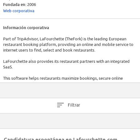
Fundada en:
2006
Web corporativa
Información corporativa
Part of TripAdvisor, LaFourchette (TheFork) is the leading European
restaurant booking platform, providing an online and mobile service to
internet users to find, select and book restaurants.
LaFourchette also provides its restaurant partners with an integrated
SaaS.
This software helps restaurants maximize bookings, secure online
bookings, compile customer records and ultimately reach their
customers in a far more personalized manner.
LaFourchette, headquartered in Paris with over 600 employees, is
Filtrar
operating in 12 countries (France, Spain, Switzerland, Belgium, Italy,
Netherlands, Sweden, Denmark, Turkey, Portugal, Brazil and Australia)
under the brands LaFourchette, Eltenedor, The Fork, MyTable, Iens,
Seatme, Dimmi.
We are always looking for passionate, data driven, user oriented and
Candidatura espontánea en Lafourchette.com