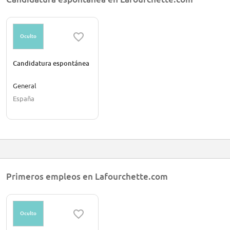
humble colleagues, ready to change an industry.
Oculto
Candidatura espontánea
General
España
Primeros empleos en Lafourchette.com
Oculto