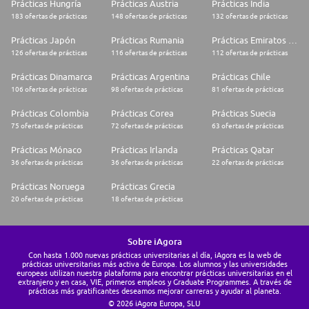
Prácticas Hungría
Prácticas Austria
Prácticas India
183 ofertas de prácticas
148 ofertas de prácticas
132 ofertas de prácticas
Prácticas Japón
Prácticas Rumania
Prácticas Emiratos Árabes Unidos
126 ofertas de prácticas
116 ofertas de prácticas
112 ofertas de prácticas
Prácticas Dinamarca
Prácticas Argentina
Prácticas Chile
106 ofertas de prácticas
98 ofertas de prácticas
81 ofertas de prácticas
Prácticas Colombia
Prácticas Corea
Prácticas Suecia
75 ofertas de prácticas
72 ofertas de prácticas
63 ofertas de prácticas
Prácticas Mónaco
Prácticas Irlanda
Prácticas Qatar
36 ofertas de prácticas
36 ofertas de prácticas
22 ofertas de prácticas
Prácticas Noruega
Prácticas Grecia
20 ofertas de prácticas
18 ofertas de prácticas
Sobre iAgora
Con hasta 1.000 nuevas prácticas universitarias al día, iAgora es la web de
prácticas universitarias más activa de Europa. Los alumnos y las universidades
europeas utilizan nuestra plataforma para encontrar prácticas universitarias en el
extranjero y en casa, VIE, primeros empleos y Graduate Programmes. A través de
prácticas más gratificantes deseamos mejorar carreras y ayudar al planeta.
© 2026 iAgora Europa, SLU