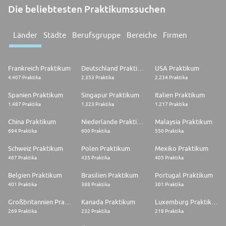
Die beliebtesten Praktikumssuchen
Länder
Städte
Berufsgruppe
Bereiche
Firmen
Frankreich Praktikum
Deutschland Praktikum
USA Praktikum
4.407 Praktika
2.353 Praktika
2.234 Praktika
Spanien Praktikum
Singapur Praktikum
Italien Praktikum
1.487 Praktika
1.323 Praktika
1.217 Praktika
China Praktikum
Niederlande Praktikum
Malaysia Praktikum
694 Praktika
600 Praktika
550 Praktika
Schweiz Praktikum
Polen Praktikum
Mexiko Praktikum
467 Praktika
435 Praktika
405 Praktika
Belgien Praktikum
Brasilien Praktikum
Portugal Praktikum
401 Praktika
388 Praktika
301 Praktika
Großbritannien Praktikum
Kanada Praktikum
Luxemburg Praktikum
269 Praktika
232 Praktika
218 Praktika