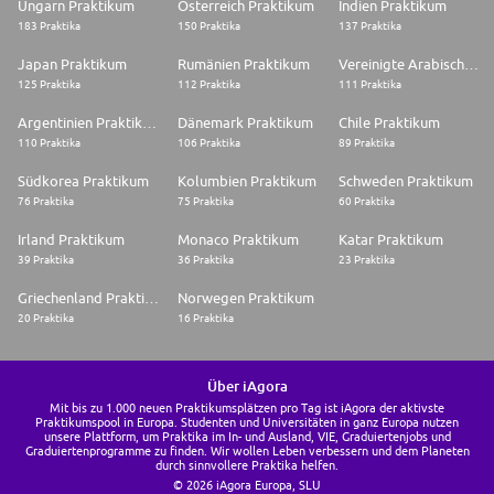
Ungarn Praktikum
Österreich Praktikum
Indien Praktikum
183 Praktika
150 Praktika
137 Praktika
Japan Praktikum
Rumänien Praktikum
Vereinigte Arabische Emirate Praktikum
125 Praktika
112 Praktika
111 Praktika
Argentinien Praktikum
Dänemark Praktikum
Chile Praktikum
110 Praktika
106 Praktika
89 Praktika
Südkorea Praktikum
Kolumbien Praktikum
Schweden Praktikum
76 Praktika
75 Praktika
60 Praktika
Irland Praktikum
Monaco Praktikum
Katar Praktikum
39 Praktika
36 Praktika
23 Praktika
Griechenland Praktikum
Norwegen Praktikum
20 Praktika
16 Praktika
Über iAgora
Mit bis zu 1.000 neuen Praktikumsplätzen pro Tag ist iAgora der aktivste
Praktikumspool in Europa. Studenten und Universitäten in ganz Europa nutzen
unsere Plattform, um Praktika im In- und Ausland, VIE, Graduiertenjobs und
Graduiertenprogramme zu finden. Wir wollen Leben verbessern und dem Planeten
durch sinnvollere Praktika helfen.
© 2026 iAgora Europa, SLU