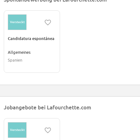
humble colleagues, ready to change an industry.
Versteckt
Candidatura espontánea
Allgemeines
Spanien
Jobangebote bei Lafourchette.com
Versteckt