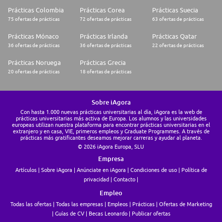
Prácticas Colombia
Prácticas Corea
Prácticas Suecia
75 ofertas de prácticas
72 ofertas de prácticas
63 ofertas de prácticas
Prácticas Mónaco
Prácticas Irlanda
Prácticas Qatar
36 ofertas de prácticas
36 ofertas de prácticas
22 ofertas de prácticas
Prácticas Noruega
Prácticas Grecia
20 ofertas de prácticas
18 ofertas de prácticas
Sobre iAgora
Con hasta 1.000 nuevas prácticas universitarias al día, iAgora es la web de
prácticas universitarias más activa de Europa. Los alumnos y las universidades
europeas utilizan nuestra plataforma para encontrar prácticas universitarias en el
extranjero y en casa, VIE, primeros empleos y Graduate Programmes. A través de
prácticas más gratificantes deseamos mejorar carreras y ayudar al planeta.
© 2026 iAgora Europa, SLU
Empresa
Artículos
Sobre iAgora
Anúnciate en iAgora
Condiciones de uso
Política de
privacidad
Contacto
Empleo
Todas las ofertas
Todas las empresas
Empleos
Prácticas
Ofertas de Marketing
Guías de CV
Becas Leonardo
Publicar ofertas