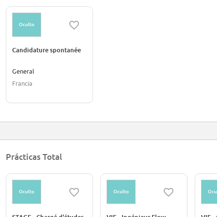
Oculto
Candidature spontanée
General
Francia
Prácticas Total
Oculto
Oculto
Ocu