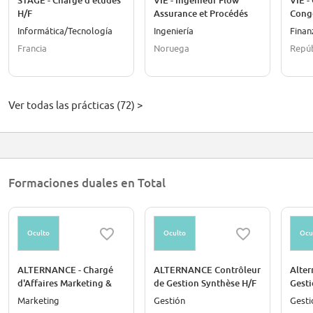
STAGE - Chargé d'études
VIE - Ingénieur Flow
VIE -
H/F
Assurance et Procédés
Cong
Transport CO₂ R&D -
Informática/Tecnología
Ingeniería
Finan
Norvège
Francia
Noruega
Repúb
Ver todas las prácticas (72) >
Formaciones duales en Total
Oculto
Oculto
Ocu
ALTERNANCE - Chargé
ALTERNANCE Contrôleur
Alter
d'Affaires Marketing &
de Gestion Synthèse H/F
Gesti
Communication H/F
Fonct
Marketing
Gestión
Gesti