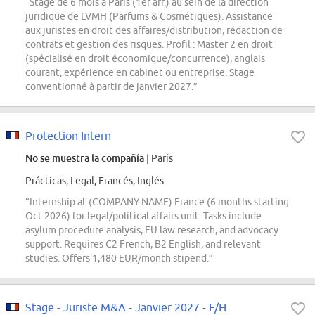
“Stage de 6 mois à Paris (1er arr.) au sein de la direction
juridique de LVMH (Parfums & Cosmétiques). Assistance
aux juristes en droit des affaires/distribution, rédaction de
contrats et gestion des risques. Profil : Master 2 en droit
(spécialisé en droit économique/concurrence), anglais
courant, expérience en cabinet ou entreprise. Stage
conventionné à partir de janvier 2027.”
Protection Intern
No se muestra la compañía
| París
Prácticas, Legal, Francés, Inglés
“Internship at (COMPANY NAME) France (6 months starting
Oct 2026) for legal/political affairs unit. Tasks include
asylum procedure analysis, EU law research, and advocacy
support. Requires C2 French, B2 English, and relevant
studies. Offers 1,480 EUR/month stipend.”
Stage - Juriste M&A - Janvier 2027 - F/H