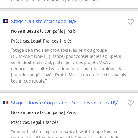
Stage : Juriste droit social H/F
No se muestra la compañía
| París
Prácticas, Legal, Francés, Inglés
“Stage de 6 mois en droit social au sein du groupe
(COMPANY NAME) (France) pour conseiller les équipes RH
sur le droit du travail, participer à des projets M&A et
négociations collectives. Rémunération selon diplôme, 6
jours de congés payés. Profil : Master en droit social, anglais
technique requis.”
Stage - Juriste Corporate - Droit des sociétés H\/F\/X
No se muestra la compañía
| París
Prácticas, Legal, Francés
“6-month internship in corporate law at Groupe Rocher
(international family group with 4 brands). Tasks include