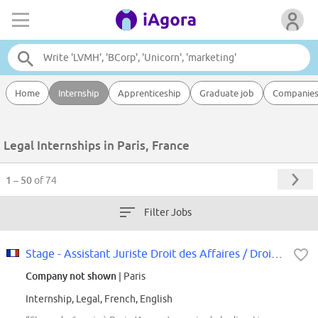
Home
Internship
Apprenticeship
Graduate job
Companie
Legal Internships in Paris, France
1 – 50
of 74
Filter Jobs
Stage - Assistant Juriste Droit des Affaires / Droit de la Distribution
Company not shown
| Paris
Internship, Legal, French, English