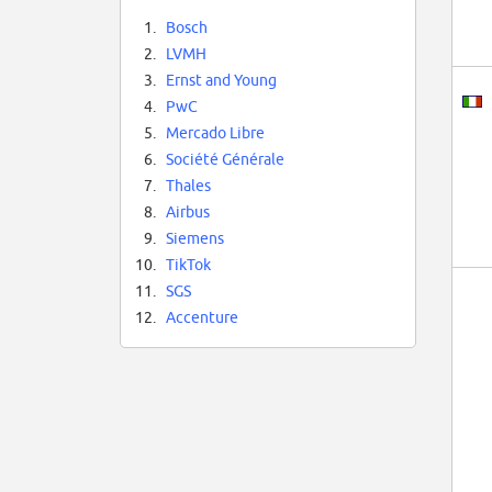
1.
Bosch
2.
LVMH
3.
Ernst and Young
4.
PwC
5.
Mercado Libre
6.
Société Générale
7.
Thales
8.
Airbus
9.
Siemens
10.
TikTok
11.
SGS
12.
Accenture