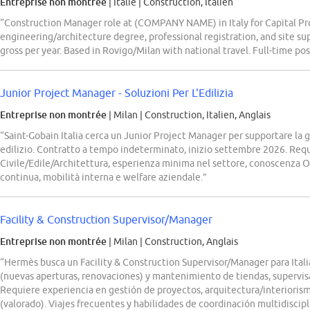
Entreprise non montrée
| Italie
|
Construction, Italien
“Construction Manager role at (COMPANY NAME) in Italy for Capital Pro
engineering/architecture degree, professional registration, and site su
gross per year. Based in Rovigo/Milan with national travel. Full-time pos
Junior Project Manager - Soluzioni Per L'Edilizia
Entreprise non montrée
| Milan
|
Construction, Italien, Anglais
“Saint-Gobain Italia cerca un Junior Project Manager per supportare la 
edilizio. Contratto a tempo indeterminato, inizio settembre 2026. Requi
Civile/Edile/Architettura, esperienza minima nel settore, conoscenza Of
continua, mobilità interna e welfare aziendale.”
Facility & Construction Supervisor/Manager
Entreprise non montrée
| Milan
|
Construction, Anglais
“Hermès busca un Facility & Construction Supervisor/Manager para Italia
(nuevas aperturas, renovaciones) y mantenimiento de tiendas, supervisa
Requiere experiencia en gestión de proyectos, arquitectura/interiorismo
(valorado). Viajes frecuentes y habilidades de coordinación multidiscipl