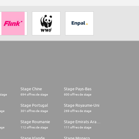
Stage Chine
Stage Pays-Bas
stage
694 offres de stage
600 offres de stage
Stage Portugal
Stage Royaume-Uni
tage
301 offres de stage
269 offres de stage
Stage Roumanie
Stage Emirats Arabes Unis
tage
112 offres de stage
111 offres de stage
Stage Irlande
Stage Monaco