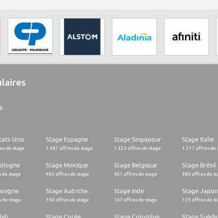
ulaires
s
tats-Unis
Stage Espagne
Stage Singapour
Stage Italie
res de stage
1.487 offres de stage
1.323 offres de stage
1.217 offres de 
Pologne
Stage Mexique
Stage Belgique
Stage Brésil
s de stage
405 offres de stage
401 offres de stage
388 offres de s
ongrie
Stage Autriche
Stage Inde
Stage Japon
s de stage
150 offres de stage
137 offres de stage
125 offres de s
ili
Stage Corée
Stage Colombie
Stage Suède