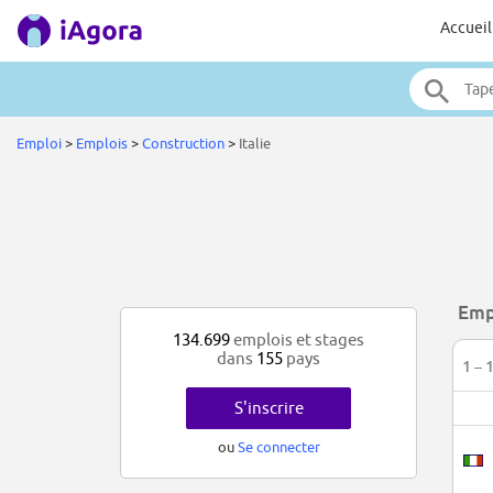
Accueil
Emploi
>
Emplois
>
Construction
>
Italie
Empl
134.699
emplois et stages
dans
155
pays
1 – 
S'inscrire
ou
Se connecter