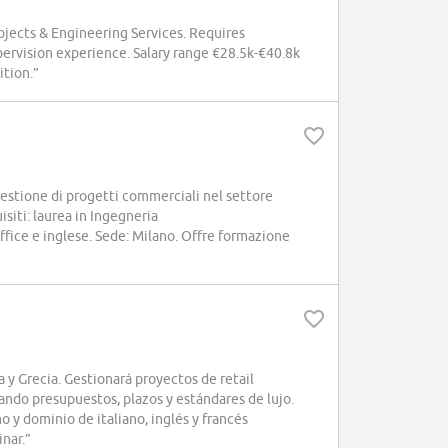
jects & Engineering Services. Requires
pervision experience. Salary range €28.5k-€40.8k
ition.”
gestione di progetti commerciali nel settore
siti: laurea in Ingegneria
fice e inglese. Sede: Milano. Offre formazione
 y Grecia. Gestionará proyectos de retail
ndo presupuestos, plazos y estándares de lujo.
 y dominio de italiano, inglés y francés
inar.”