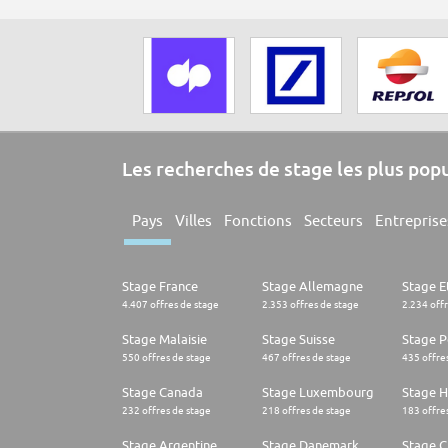
Les recherches de stage les plus pop
Pays
Villes
Fonctions
Secteurs
Entreprise
Stage France
Stage Allemagne
Stage E
4.407 offres de stage
2.353 offres de stage
2.234 off
Stage Malaisie
Stage Suisse
Stage 
550 offres de stage
467 offres de stage
435 offre
Stage Canada
Stage Luxembourg
Stage H
232 offres de stage
218 offres de stage
183 offre
Stage Argentine
Stage Danemark
Stage Ch