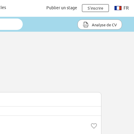
cles
Publier un stage
FR
S'inscrire
Analyse de CV