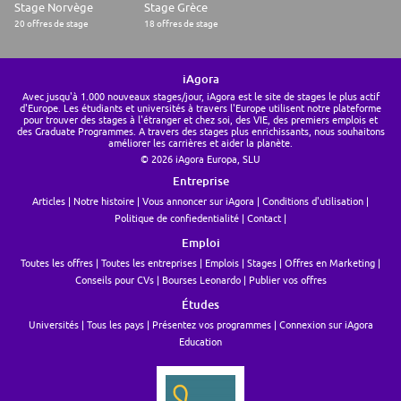
Stage Norvège
Stage Grèce
20 offres de stage
18 offres de stage
iAgora
Avec jusqu'à 1.000 nouveaux stages/jour, iAgora est le site de stages le plus actif
d'Europe. Les étudiants et universités à travers l'Europe utilisent notre plateforme
pour trouver des stages à l'étranger et chez soi, des VIE, des premiers emplois et
des Graduate Programmes. A travers des stages plus enrichissants, nous souhaitons
améliorer les carrières et aider la planète.
© 2026 iAgora Europa, SLU
Entreprise
Articles
Notre histoire
Vous annoncer sur iAgora
Conditions d'utilisation
Politique de confiedentialité
Contact
Emploi
Toutes les offres
Toutes les entreprises
Emplois
Stages
Offres en Marketing
Conseils pour CVs
Bourses Leonardo
Publier vos offres
Études
Universités
Tous les pays
Présentez vos programmes
Connexion sur iAgora
Education