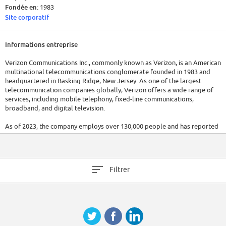
Fondée en:
1983
Site corporatif
Informations entreprise
Verizon Communications Inc., commonly known as Verizon, is an American
multinational telecommunications conglomerate founded in 1983 and
headquartered in Basking Ridge, New Jersey. As one of the largest
telecommunication companies globally, Verizon offers a wide range of
services, including mobile telephony, fixed-line communications,
broadband, and digital television.
As of 2023, the company employs over 130,000 people and has reported
recent revenues exceeding $130 billion. Known for its significant
investments in network infrastructure, Verizon is a leading provider of 5G
technology.
Filtrer