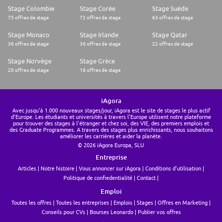
Stage Colombie
Stage Corée
Stage Suède
75 offres de stage
72 offres de stage
63 offres de stage
Stage Monaco
Stage Irlande
Stage Qatar
36 offres de stage
36 offres de stage
22 offres de stage
Stage Norvège
Stage Grèce
20 offres de stage
18 offres de stage
iAgora
Avec jusqu'à 1.000 nouveaux stages/jour, iAgora est le site de stages le plus actif
d'Europe. Les étudiants et universités à travers l'Europe utilisent notre plateforme
pour trouver des stages à l'étranger et chez soi, des VIE, des premiers emplois et
des Graduate Programmes. A travers des stages plus enrichissants, nous souhaitons
améliorer les carrières et aider la planète.
© 2026 iAgora Europa, SLU
Entreprise
Articles
Notre histoire
Vous annoncer sur iAgora
Conditions d'utilisation
Politique de confiedentialité
Contact
Emploi
Toutes les offres
Toutes les entreprises
Emplois
Stages
Offres en Marketing
Conseils pour CVs
Bourses Leonardo
Publier vos offres