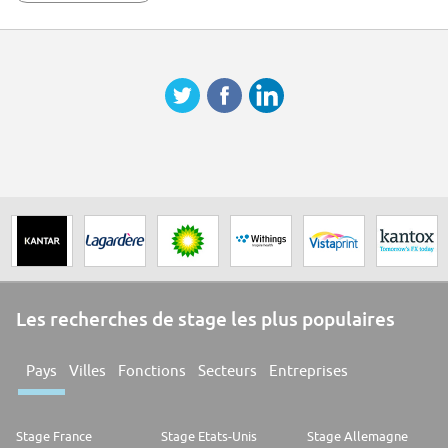
Disponibilidad de viajar
FACILIDAD DE PALABRA Y NEGOCIACION
ATENCION AL PUBLICO
TRABAJO BAJO METAS
MANEJO DE PROSPECCION Y CIERRE DE VENTAS
Trabajo en equipo
Razonamiento Lógico-Matemático
Negociación
Pensamiento crítico
Compromiso
Orientación a resultados
Autonomía
Creatividad e innovación
Análisis y solución de problemas
Proactividad
Aprendizaje constante
Mejora continua
Ninguno
Les recherches de stage les plus populaires
Pays
Villes
Fonctions
Secteurs
Entreprises
Stage France
Stage Etats-Unis
Stage Allemagne