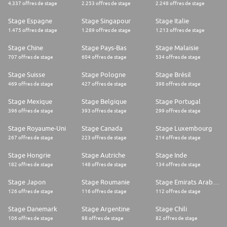
4.337 offres de stage
2.253 offres de stage
2.248 offres de stage
Stage Espagne
Stage Singapour
Stage Italie
1.475 offres de stage
1.289 offres de stage
1.213 offres de stage
Stage Chine
Stage Pays-Bas
Stage Malaisie
707 offres de stage
604 offres de stage
534 offres de stage
Stage Suisse
Stage Pologne
Stage Brésil
469 offres de stage
427 offres de stage
398 offres de stage
Stage Mexique
Stage Belgique
Stage Portugal
396 offres de stage
393 offres de stage
299 offres de stage
Stage Royaume-Uni
Stage Canada
Stage Luxembourg
267 offres de stage
223 offres de stage
214 offres de stage
Stage Hongrie
Stage Autriche
Stage Inde
182 offres de stage
148 offres de stage
134 offres de stage
Stage Japon
Stage Roumanie
Stage Emirats Arabes Unis
126 offres de stage
116 offres de stage
112 offres de stage
Stage Danemark
Stage Argentine
Stage Chili
106 offres de stage
98 offres de stage
82 offres de stage