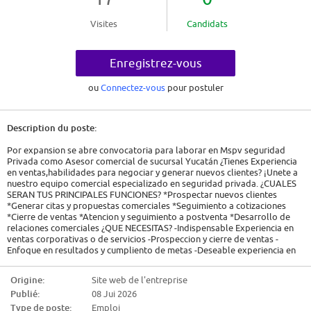
Visites
Candidats
Enregistrez-vous
ou
Connectez-vous
pour postuler
Description du poste:
Por expansion se abre convocatoria para laborar en Mspv seguridad
Privada como Asesor comercial de sucursal Yucatán ¿Tienes Experiencia
en ventas,habilidades para negociar y generar nuevos clientes? ¡Unete a
nuestro equipo comercial especializado en seguridad privada. ¿CUALES
SERAN TUS PRINCIPALES FUNCIONES? *Prospectar nuevos clientes
*Generar citas y propuestas comerciales *Seguimiento a cotizaciones
*Cierre de ventas *Atencion y seguimiento a postventa *Desarrollo de
relaciones comerciales ¿QUE NECESITAS? -Indispensable Experiencia en
ventas corporativas o de servicios -Prospeccion y cierre de ventas -
Enfoque en resultados y cumpliento de metas -Deseable experiencia en
seguridad privada,servicios empresariales o intangibles -Manejo de
cartera y seguimiento a clientes -Deseable licencia de manejo vigente
Origine:
Site web de l'entreprise
SEGUIMIENTO DE COTIZACIONES DE SERVICIOS INTANGIBLES
Publié:
08 Jui 2026
GENERAR CITAS Y PROPUESTAS COMERCIALES
PROSPECTAR NUEVOS CLIENTES
Type de poste:
Emploi