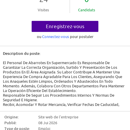
Visites
Candidats
Enregistrez-vous
ou
Connectez-vous
pour postuler
Description du poste:
El Personal De Abarrotes En Supermercado Es Responsable De
Garantizar La Correcta Organización, Surtido Y Presentación De Los
Productos En El Área Asignada. Su Labor Contribuye A Mantener Una
Experiencia De Compra Agradable Para Los Clientes, Asegurando Que
Los Anaqueles Estén Limpios, Ordenados Y Abastecidos En Todo
Momento. Además, Colabora Con Otros Departamentos Para Mantener
La Operación Eficiente Del Establecimiento.
Responsable De Seguir Los Procedimientos Internos Y Normas De
Seguridad E Higiene.
Recibir, Acomodar Y Rotar Mercancía, Verificar Fechas De Caducidad,
Etiquetar Productos Y Apoyar En Inventarios.
Debe Atender Y Orientar A Los Clientes Cuando Lo Requieran, Reportar
Origine:
Site web de l'entreprise
Faltantes O Daños En Los Productos Y Mantener Limpia El Área De
Publié:
08 Jui 2026
Trabajo.
Contrato Por Tiempo Indeterminado
Type de poste:
Emploi