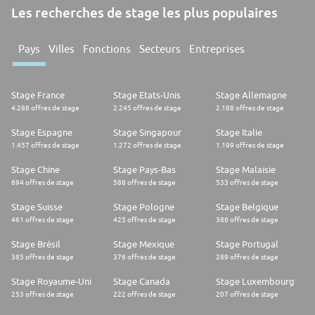
Les recherches de stage les plus populaires
Pays
Villes
Fonctions
Secteurs
Entreprises
Stage France
Stage Etats-Unis
Stage Allemagne
4.286 offres de stage
2.245 offres de stage
2.188 offres de stage
Stage Espagne
Stage Singapour
Stage Italie
1.457 offres de stage
1.272 offres de stage
1.199 offres de stage
Stage Chine
Stage Pays-Bas
Stage Malaisie
694 offres de stage
588 offres de stage
533 offres de stage
Stage Suisse
Stage Pologne
Stage Belgique
461 offres de stage
425 offres de stage
386 offres de stage
Stage Brésil
Stage Mexique
Stage Portugal
385 offres de stage
376 offres de stage
289 offres de stage
Stage Royaume-Uni
Stage Canada
Stage Luxembourg
253 offres de stage
222 offres de stage
207 offres de stage