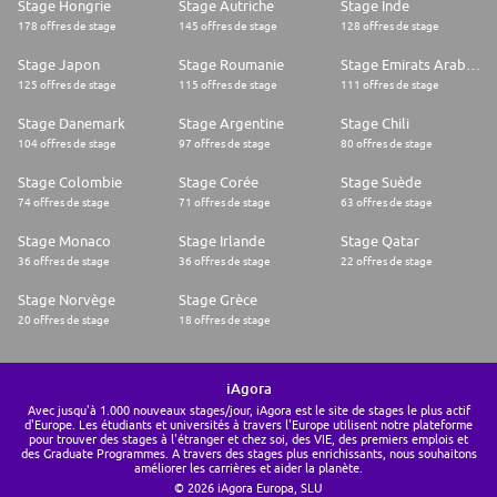
Stage Hongrie
Stage Autriche
Stage Inde
178 offres de stage
145 offres de stage
128 offres de stage
Stage Japon
Stage Roumanie
Stage Emirats Arabes Unis
125 offres de stage
115 offres de stage
111 offres de stage
Stage Danemark
Stage Argentine
Stage Chili
104 offres de stage
97 offres de stage
80 offres de stage
Stage Colombie
Stage Corée
Stage Suède
74 offres de stage
71 offres de stage
63 offres de stage
Stage Monaco
Stage Irlande
Stage Qatar
36 offres de stage
36 offres de stage
22 offres de stage
Stage Norvège
Stage Grèce
20 offres de stage
18 offres de stage
iAgora
Avec jusqu'à 1.000 nouveaux stages/jour, iAgora est le site de stages le plus actif
d'Europe. Les étudiants et universités à travers l'Europe utilisent notre plateforme
pour trouver des stages à l'étranger et chez soi, des VIE, des premiers emplois et
des Graduate Programmes. A travers des stages plus enrichissants, nous souhaitons
améliorer les carrières et aider la planète.
© 2026 iAgora Europa, SLU