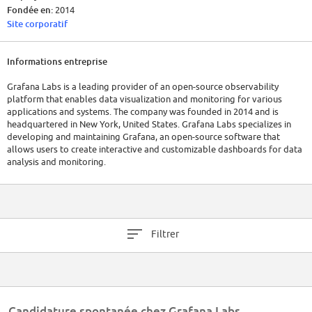
Fondée en:
2014
Site corporatif
Informations entreprise
Grafana Labs is a leading provider of an open-source observability
platform that enables data visualization and monitoring for various
applications and systems. The company was founded in 2014 and is
headquartered in New York, United States. Grafana Labs specializes in
developing and maintaining Grafana, an open-source software that
allows users to create interactive and customizable dashboards for data
analysis and monitoring.
Grafana Labs had a global team of over 500 employees dedicated to
supporting the development and growth of the Grafana platform. In
their latest funding round, Grafana Labs raised $240 million. For the most
up-to-date information on the number of employees and recent
Filtrer
financials, it is recommended to visit their official website.
Candidature spontanée chez Grafana Labs