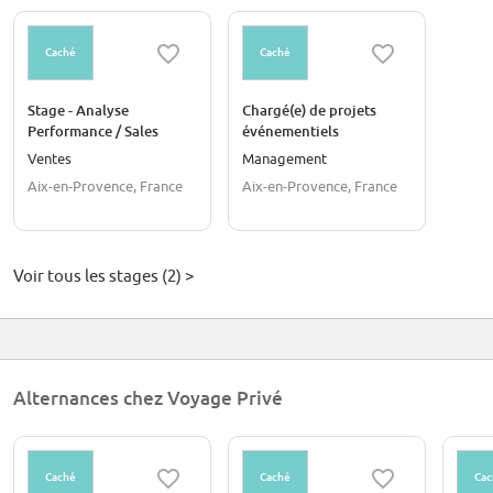
Caché
Caché
Stage - Analyse
Chargé(e) de projets
Performance / Sales
événementiels
Strategy - Italian Market
Ventes
Management
Aix-en-Provence, France
Aix-en-Provence, France
Voir tous les stages (2) >
Alternances chez Voyage Privé
Caché
Caché
Cac