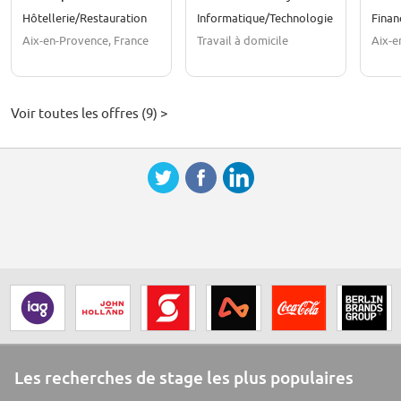
(m/f/d)
Hôtellerie/Restauration
Informatique/Technologie
Finan
Aix-en-Provence, France
Travail à domicile
Aix-e
Voir toutes les offres (9) >
Les recherches de stage les plus populaires