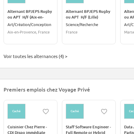
Alternant BPJEPS Rugby
Alternant BPJEPS Rugby
Alte
ou APT H/F (Aix-en-
ou APT H/F (Lille)
ou AP
Provence)
Art/Création/Conception
Science/Recherche
Art/C
Aix-en-Provence, France
France
Marse
Voir toutes les alternances (4) >
Premiers emplois chez Voyage Privé
Caché
Caché
Cac
Cuisinier Chez Pierre -
Staff Software Engineer -
Data 
CDI Dispo immédiate
Full Remote or Hybrid
Partn