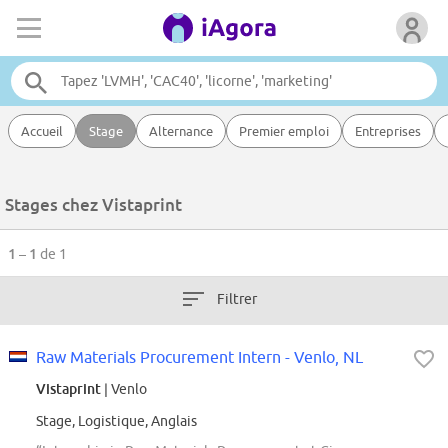
Accueil
Stage
Alternance
Premier emploi
Entreprises
Stages chez Vistaprint
1 – 1
de 1
Filtrer
Raw Materials Procurement Intern - Venlo, NL
Vistaprint
| Venlo
Stage, Logistique, Anglais