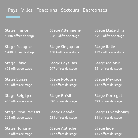
Pays
Villes
Fonctions
Secteurs
Entreprises
Stage France
Stage Allemagne
Stage Etats-Unis
4.406 offres de stage
2.343 offres de stage
2.233 offres de stage
Stage Espagne
Stage Singapour
Stage Italie
1.489 offres de stage
1.324 offres de stage
1.217 offres de stage
Stage Chine
Stage Pays-Bas
Stage Malaisie
698 offres de stage
597 offres de stage
551 offres de stage
Stage Suisse
Stage Pologne
Stage Mexique
462 offres de stage
434 offres de stage
412 offres de stage
Stage Belgique
Stage Brésil
Stage Portugal
400 offres de stage
390 offres de stage
299 offres de stage
Stage Royaume-Uni
Stage Canada
Stage Luxembourg
268 offres de stage
231 offres de stage
218 offres de stage
Stage Hongrie
Stage Autriche
Stage Inde
185 offres de stage
147 offres de stage
135 offres de stage