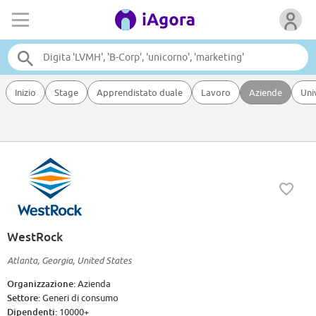
Inizio
Stage
Apprendistato duale
Lavoro
Aziende
Uni
WestRock
Atlanta, Georgia, United States
Organizzazione:
Azienda
Settore:
Generi di consumo
Dipendenti:
10000+