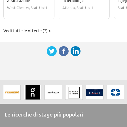
Assicurazione
IT/Tecnologia
Ingeg
West Chester, Stati Uniti
Atlanta, Stati Uniti
Stati 
Vedi tutte le offerte (7) >
Le ricerche di stage più popolari