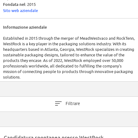
Fondata nel:
2015
Sito web aziendale
Informazione aziendale
Established in 2015 through the merger of MeadWestvaco and RockTenn,
WestRock is a key player in the packaging solutions industry. With its
headquarters based in Atlanta, Georgia, WestRock specializes in creating
sustainable packaging designs, tailored to enhance the value of the
products they encase. As of 2022, WestRock employed over 50,000
professionals worldwide, all dedicated to fulfilling the company's
mission of connecting people to products through innovative packaging
solutions.
Financially, WestRock has displayed strong performance in the market,
with revenues often exceeding the multi-billion-dollar mark. In 2022,
WestRock generated $2.0 billion in net cash from operating activities. For
Filtrare
a detailed view of recent financial data, it's recommended to review
WestRock's latest annual or quarterly financial reports.
Candidatura spontanea presso WestRock