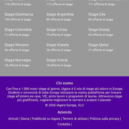
118 offerte di stage
112 offerte di stage
111 offerte di stage
Stage Danimarca
Stage Argentina
Stage Cile
104 offerte di stage
89 offerte di stage
80 offerte di stage
Stage Colombia
Stage Corea
Stage Svezia
71 offerte di stage
70 offerte di stage
63 offerte di stage
Stage Monaco
Stage Irlanda
Stage Qatar
36 offerte di stage
36 offerte di stage
21 offerte di stage
Stage Norvegia
Stage Grecia
18 offerte di stage
18 offerte di stage
Chi siamo
Con fino a 1.000 nuovi stage al giorno, iAgora è il sito di stage più attivo in Europa.
Studenti e università di tutta Europa utilizzano la nostra piattaforma per trovare
stage all'estero ea casa, VIE, primi lavori e programmi di laurea. Attraverso stage
più gratificanti, vogliamo migliorare le carriere e aiutare il pianeta.
© 2026 iAgora Europa, SLU
Azienda
Articoli
Storia
Pubblicità su iAgora
Termini di utilizzo
Politica sulla privacy
Contatta