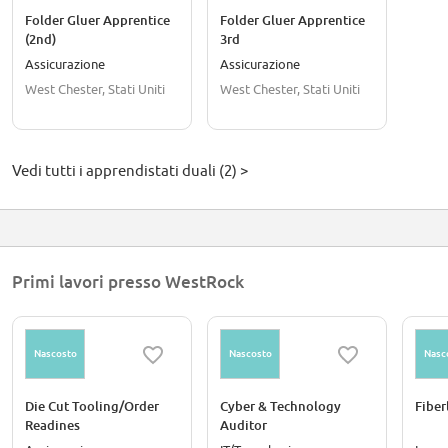
Folder Gluer Apprentice
Folder Gluer Apprentice
(2nd)
3rd
Assicurazione
Assicurazione
West Chester, Stati Uniti
West Chester, Stati Uniti
Vedi tutti i apprendistati duali (2) >
Primi lavori presso WestRock
Nascosto
Nascosto
Nasc
Die Cut Tooling/Order
Cyber & Technology
Fiber
Readines
Auditor