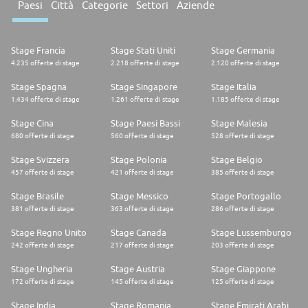
Paesi
Città
Categorie
Settori
Aziende
Stage Francia
Stage Stati Uniti
Stage Germania
4.235 offerte di stage
2.218 offerte di stage
2.120 offerte di stage
Stage Spagna
Stage Singapore
Stage Italia
1.434 offerte di stage
1.261 offerte di stage
1.185 offerte di stage
Stage Cina
Stage Paesi Bassi
Stage Malesia
680 offerte di stage
560 offerte di stage
528 offerte di stage
Stage Svizzera
Stage Polonia
Stage Belgio
457 offerte di stage
421 offerte di stage
385 offerte di stage
Stage Brasile
Stage Messico
Stage Portogallo
381 offerte di stage
363 offerte di stage
286 offerte di stage
Stage Regno Unito
Stage Canada
Stage Lussemburgo
242 offerte di stage
217 offerte di stage
203 offerte di stage
Stage Ungheria
Stage Austria
Stage Giappone
172 offerte di stage
145 offerte di stage
125 offerte di stage
Stage India
Stage Romania
Stage Emirati Arabi Uniti