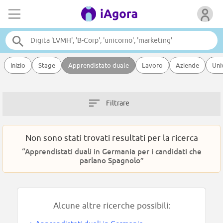
Inizio
Stage
Apprendistato duale
Lavoro
Aziende
Uni
Filtrare
Non sono stati trovati resultati per la ricerca
“Apprendistati duali in Germania per i candidati che
parlano Spagnolo”
Alcune altre ricerche possibili: