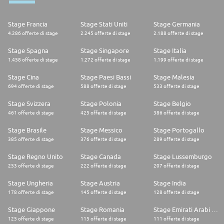
Stage Francia
Stage Stati Uniti
Stage Germania
4.286 offerte di stage
2.245 offerte di stage
2.188 offerte di stage
Stage Spagna
Stage Singapore
Stage Italia
1.458 offerte di stage
1.272 offerte di stage
1.199 offerte di stage
Stage Cina
Stage Paesi Bassi
Stage Malesia
694 offerte di stage
588 offerte di stage
533 offerte di stage
Stage Svizzera
Stage Polonia
Stage Belgio
461 offerte di stage
425 offerte di stage
386 offerte di stage
Stage Brasile
Stage Messico
Stage Portogallo
385 offerte di stage
376 offerte di stage
289 offerte di stage
Stage Regno Unito
Stage Canada
Stage Lussemburgo
253 offerte di stage
222 offerte di stage
207 offerte di stage
Stage Ungheria
Stage Austria
Stage India
178 offerte di stage
145 offerte di stage
128 offerte di stage
Stage Giappone
Stage Romania
Stage Emirati Arabi Uniti
125 offerte di stage
115 offerte di stage
111 offerte di stage