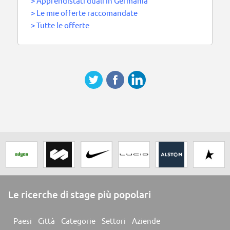
>
Apprendistati duali in Germania
>
Le mie offerte raccomandate
>
Tutte le offerte
Le ricerche di stage più popolari
Paesi
Città
Categorie
Settori
Aziende