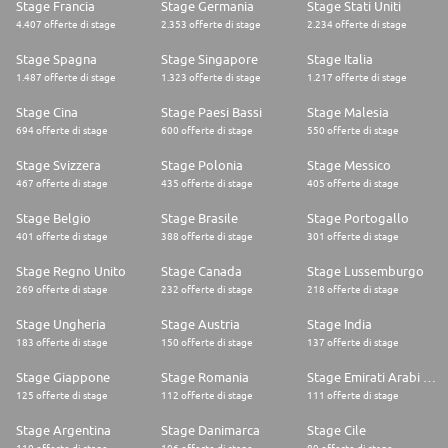
Stage Francia
Stage Germania
Stage Stati Uniti
4.407 offerte di stage
2.353 offerte di stage
2.234 offerte di stage
Stage Spagna
Stage Singapore
Stage Italia
1.487 offerte di stage
1.323 offerte di stage
1.217 offerte di stage
Stage Cina
Stage Paesi Bassi
Stage Malesia
694 offerte di stage
600 offerte di stage
550 offerte di stage
Stage Svizzera
Stage Polonia
Stage Messico
467 offerte di stage
435 offerte di stage
405 offerte di stage
Stage Belgio
Stage Brasile
Stage Portogallo
401 offerte di stage
388 offerte di stage
301 offerte di stage
Stage Regno Unito
Stage Canada
Stage Lussemburgo
269 offerte di stage
232 offerte di stage
218 offerte di stage
Stage Ungheria
Stage Austria
Stage India
183 offerte di stage
150 offerte di stage
137 offerte di stage
Stage Giappone
Stage Romania
Stage Emirati Arabi Uniti
125 offerte di stage
112 offerte di stage
111 offerte di stage
Stage Argentina
Stage Danimarca
Stage Cile