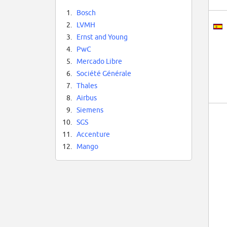
1.
Bosch
2.
LVMH
3.
Ernst and Young
4.
PwC
5.
Mercado Libre
6.
Société Générale
7.
Thales
8.
Airbus
9.
Siemens
10.
SGS
11.
Accenture
12.
Mango