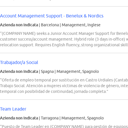
Account Management Support - Benelux & Nordics
Azienda non indicata
| Barcelona
|
Management, Inglese
“(COMPANY NAME) seeks a Junior Account Manager Support for Benelux &
customer success/account management. Hybrid role (3 days in-office) w
relocation support. Requires English fluency, strong organizational skil
Trabajador/a Social
Azienda non indicata
| Spagna
|
Management, Spagnolo
“Oferta de empleo temporal por sustitución en Castro Urdiales (Cantabr
Trabajo Social. Atención a mujeres víctimas de violencia de género, int
temporal con posibilidad de continuidad, jornada completa.”
Team Leader
Azienda non indicata
| Tarragona
|
Management, Spagnolo
“Puesto de Team Leader en (COMPANY NAME) para gestión de equipos e