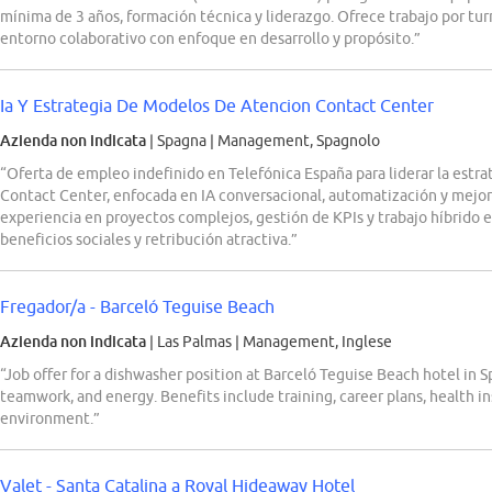
mínima de 3 años, formación técnica y liderazgo. Ofrece trabajo por tur
entorno colaborativo con enfoque en desarrollo y propósito.”
Ia Y Estrategia De Modelos De Atencion Contact Center
Azienda non indicata
| Spagna
|
Management, Spagnolo
“Oferta de empleo indefinido en Telefónica España para liderar la est
Contact Center, enfocada en IA conversacional, automatización y mejor
experiencia en proyectos complejos, gestión de KPIs y trabajo híbrido 
beneficios sociales y retribución atractiva.”
Fregador/a - Barceló Teguise Beach
Azienda non indicata
| Las Palmas
|
Management, Inglese
“Job offer for a dishwasher position at Barceló Teguise Beach hotel in Sp
teamwork, and energy. Benefits include training, career plans, health in
environment.”
Valet - Santa Catalina a Royal Hideaway Hotel