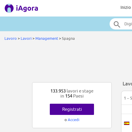
Inizio
Lavoro
>
Lavori
>
Management
>
Spagna
Lav
133.953
lavori e stage
in
154
Paesi
1 – 
Registrati
o
Accedi