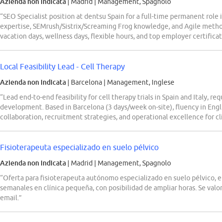
Azienda non indicata
| Madrid
|
Management, Spagnolo
“SEO Specialist position at dentsu Spain for a full-time permanent role
expertise, SEMrush/Sistrix/Screaming Frog knowledge, and Agile metho
vacation days, wellness days, flexible hours, and top employer certificat
Local Feasibility Lead - Cell Therapy
Azienda non indicata
| Barcelona
|
Management, Inglese
“Lead end-to-end feasibility for cell therapy trials in Spain and Italy, r
development. Based in Barcelona (3 days/week on-site), fluency in Engl
collaboration, recruitment strategies, and operational excellence for clin
Fisioterapeuta especializado en suelo pélvico
Azienda non indicata
| Madrid
|
Management, Spagnolo
“Oferta para fisioterapeuta autónomo especializado en suelo pélvico, e
semanales en clínica pequeña, con posibilidad de ampliar horas. Se valo
email.”