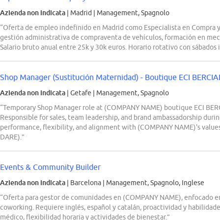
Azienda non indicata
| Madrid
|
Management, Spagnolo
“Oferta de empleo indefinido en Madrid como Especialista en Compra y
gestión administrativa de compraventa de vehículos, formación en mecá
Salario bruto anual entre 25k y 30k euros. Horario rotativo con sábados 
Shop Manager (Sustitución Maternidad) - Boutique ECI BERCIA
Azienda non indicata
| Getafe
|
Management, Spagnolo
“Temporary Shop Manager role at (COMPANY NAME) boutique ECI BERCI
Responsible for sales, team leadership, and brand ambassadorship durin
performance, flexibility, and alignment with (COMPANY NAME)'s val
DARE).”
Events & Community Builder
Azienda non indicata
| Barcelona
|
Management, Spagnolo, Inglese
“Oferta para gestor de comunidades en (COMPANY NAME), enfocado en e
coworking. Requiere inglés, español y catalán, proactividad y habilidad
médico, flexibilidad horaria y actividades de bienestar.”