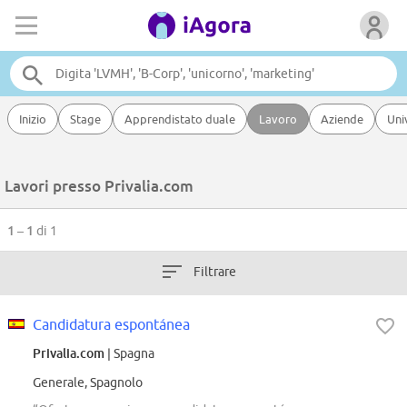
Inizio
Stage
Apprendistato duale
Lavoro
Aziende
Uni
Lavori presso Privalia.com
1 – 1
di 1
Filtrare
Candidatura espontánea
Privalia.com
| Spagna
Generale, Spagnolo