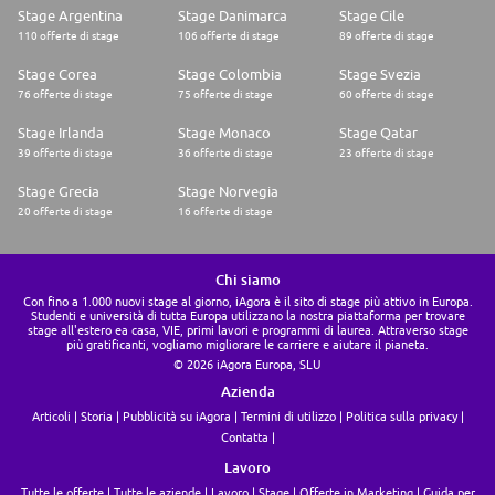
Stage Argentina
Stage Danimarca
Stage Cile
110 offerte di stage
106 offerte di stage
89 offerte di stage
Stage Corea
Stage Colombia
Stage Svezia
76 offerte di stage
75 offerte di stage
60 offerte di stage
Stage Irlanda
Stage Monaco
Stage Qatar
39 offerte di stage
36 offerte di stage
23 offerte di stage
Stage Grecia
Stage Norvegia
20 offerte di stage
16 offerte di stage
Chi siamo
Con fino a 1.000 nuovi stage al giorno, iAgora è il sito di stage più attivo in Europa.
Studenti e università di tutta Europa utilizzano la nostra piattaforma per trovare
stage all'estero ea casa, VIE, primi lavori e programmi di laurea. Attraverso stage
più gratificanti, vogliamo migliorare le carriere e aiutare il pianeta.
© 2026 iAgora Europa, SLU
Azienda
Articoli
Storia
Pubblicità su iAgora
Termini di utilizzo
Politica sulla privacy
Contatta
Lavoro
Tutte le offerte
Tutte le aziende
Lavoro
Stage
Offerte in Marketing
Guida per