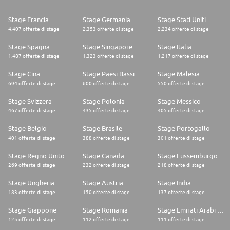
Stage Francia
Stage Germania
Stage Stati Uniti
4.407 offerte di stage
2.353 offerte di stage
2.234 offerte di stage
Stage Spagna
Stage Singapore
Stage Italia
1.487 offerte di stage
1.323 offerte di stage
1.217 offerte di stage
Stage Cina
Stage Paesi Bassi
Stage Malesia
694 offerte di stage
600 offerte di stage
550 offerte di stage
Stage Svizzera
Stage Polonia
Stage Messico
467 offerte di stage
435 offerte di stage
405 offerte di stage
Stage Belgio
Stage Brasile
Stage Portogallo
401 offerte di stage
388 offerte di stage
301 offerte di stage
Stage Regno Unito
Stage Canada
Stage Lussemburgo
269 offerte di stage
232 offerte di stage
218 offerte di stage
Stage Ungheria
Stage Austria
Stage India
183 offerte di stage
150 offerte di stage
137 offerte di stage
Stage Giappone
Stage Romania
Stage Emirati Arabi Uniti
125 offerte di stage
112 offerte di stage
111 offerte di stage