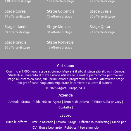
110 offerte di stage
107 offerte di stage
90 offerte di stage
Vous voulez en savoir plus sur nous?
Stage Corea
Stage Colombia
Stage Svezia
Suivez-nous sur LinkedIn pour connaître les dernières mises à jour et les
77 offerte di stage
76 offerte di stage
60 offerte di stage
opportunités d'emploi. Vous pouvez également nous suivre sur
Instagram 👉 @affinitycareers pour en savoir plus sur la vie à Affinity et
Stage Irlanda
Stage Monaco
Stage Qatar
entendre les commentaires de notre équipe
39 offerte di stage
36 offerte di stage
23 offerte di stage
Stage Grecia
Stage Norvegia
20 offerte di stage
16 offerte di stage
Chi siamo
Con fino a 1.000 nuovi stage al giorno, iAgora è il sito di stage più attivo in Europa.
Studenti e università di tutta Europa utilizzano la nostra piattaforma per trovare
stage all'estero ea casa, VIE, primi lavori e programmi di laurea. Attraverso stage
più gratificanti, vogliamo migliorare le carriere e aiutare il pianeta.
© 2026 iAgora Europa, SLU
Azienda
Articoli
Storia
Pubblicità su iAgora
Termini di utilizzo
Politica sulla privacy
Contatta
Lavoro
Tutte le offerte
Tutte le aziende
Lavoro
Stage
Offerte in Marketing
Guida per
CV
Borse Leonardo
Pubblica il tuo annuncio