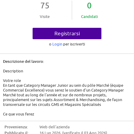
75
0
Visite
Candidati
Registrarsi
o
Login
per iscriverti
Descrizione del lavoro:
Description
Votre role
En tant que Category Manager Junior au sein du pôle Marché (équipe
Commercial Excellence) vous serez le soutien d'un Category Manager
Marché tout au long de l'année et sur de nombreux projets,
principalement sur les sujets Assortiment & Merchandising, de façon
transversale sur les circuits GMS et Magasins Spécialisés
Ce que vous ferez
Analyse Marché & Catégorie
Provenienza:
Web dell'azienda
Pubblicato il:
16 Lug 2026 (verificato il 03 Ago 2026)
* Analyser les évolutions du marché et des segments, et présenter