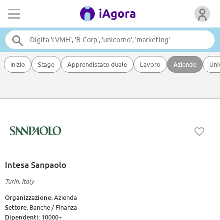
Inizio
Stage
Apprendistato duale
Lavoro
Aziende
Uni
Intesa Sanpaolo
Turin, Italy
Organizzazione:
Azienda
Settore:
Banche / Finanza
Dipendenti:
10000+