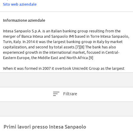
Sito web aziendale
Informazione aziendale
Intesa Sanpaolo S.p.A. is an Italian banking group resulting from the
merger of Banca Intesa and Sanpaolo IMI based in Torre Intesa Sanpaolo,
Turin, Italy. In 2014 it was the largest banking group in Italy by market
capitalization, and second by total assets.[7][8] The bank has also
experienced growth in the international market, focused in Central-
Eastern Europe, the Middle East and North Africa.[9]
When it was formed in 2007 it overtook Unicredit Group as the largest
bank in Italy with 13 million customers and US$690 billion worth of
assets.[10] By 2010 its assets had grown to US$877.66 billion, ranking
26th in Forbes Global 2000.[11][12] The company is a component of the
Euro Stoxx 50 stock market index.[13] In August 2018, Intesa Sanpaolo
Filtrare
launched XME pay digital wallet.
Primi lavori presso Intesa Sanpaolo