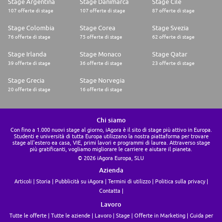
Stage Argentina
Stage Danimarca
Stage Cile
107 offerte di stage
107 offerte di stage
87 offerte di stage
Stage Colombia
Stage Corea
Stage Svezia
76 offerte di stage
75 offerte di stage
62 offerte di stage
Stage Irlanda
Stage Monaco
Stage Qatar
39 offerte di stage
36 offerte di stage
23 offerte di stage
Stage Grecia
Stage Norvegia
20 offerte di stage
16 offerte di stage
Chi siamo
Con fino a 1.000 nuovi stage al giorno, iAgora è il sito di stage più attivo in Europa.
Studenti e università di tutta Europa utilizzano la nostra piattaforma per trovare
stage all'estero ea casa, VIE, primi lavori e programmi di laurea. Attraverso stage
più gratificanti, vogliamo migliorare le carriere e aiutare il pianeta.
© 2026 iAgora Europa, SLU
Azienda
Articoli
Storia
Pubblicità su iAgora
Termini di utilizzo
Politica sulla privacy
Contatta
Lavoro
Tutte le offerte
Tutte le aziende
Lavoro
Stage
Offerte in Marketing
Guida per