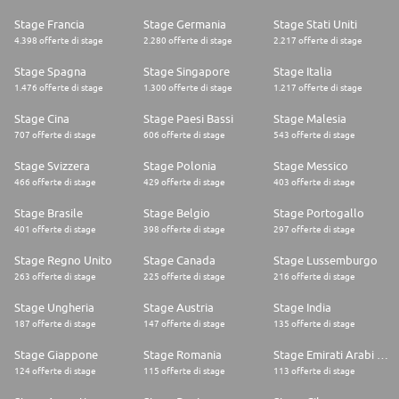
Ländern der Welt, produziert an über 400 Standorten und entwickelt
Stage Francia
Stage Germania
Stage Stati Uniti
innovative Technologien für Kunden weltweit. Damit trägt Sika
entscheidend dazu bei, den Wandel der Bau- und Transportindustrie hin
4.398 offerte di stage
2.280 offerte di stage
2.217 offerte di stage
zu mehr Umweltverträglichkeit zu ermöglichen. Im Jahr 2024
erwirtschaftete Sika mit rund 33'000 Mitarbeitenden einen Jahresumsatz
Stage Spagna
Stage Singapore
Stage Italia
von 11.76 Milliarden CHF
1.476 offerte di stage
1.300 offerte di stage
1.217 offerte di stage
Stage Cina
Stage Paesi Bassi
Stage Malesia
707 offerte di stage
606 offerte di stage
543 offerte di stage
Stage Svizzera
Stage Polonia
Stage Messico
466 offerte di stage
429 offerte di stage
403 offerte di stage
Stage Brasile
Stage Belgio
Stage Portogallo
401 offerte di stage
398 offerte di stage
297 offerte di stage
Stage Regno Unito
Stage Canada
Stage Lussemburgo
263 offerte di stage
225 offerte di stage
216 offerte di stage
Stage Ungheria
Stage Austria
Stage India
187 offerte di stage
147 offerte di stage
135 offerte di stage
Stage Giappone
Stage Romania
Stage Emirati Arabi Uniti
124 offerte di stage
115 offerte di stage
113 offerte di stage