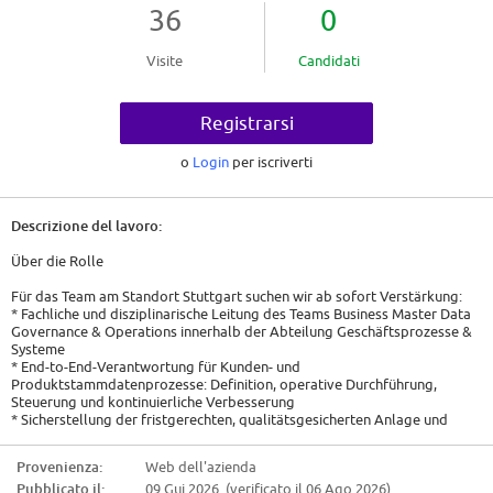
36
0
Visite
Candidati
Registrarsi
o
Login
per iscriverti
Descrizione del lavoro:
Über die Rolle
Für das Team am Standort Stuttgart suchen wir ab sofort Verstärkung:
* Fachliche und disziplinarische Leitung des Teams Business Master Data
Governance & Operations innerhalb der Abteilung Geschäftsprozesse &
Systeme
* End-to-End-Verantwortung für Kunden- und
Produktstammdatenprozesse: Definition, operative Durchführung,
Steuerung und kontinuierliche Verbesserung
* Sicherstellung der fristgerechten, qualitätsgesicherten Anlage und
Pflege von Kunden- und Produktstammdaten im SAP
* Etablierung, Steuerung und Nachhalten von Service Level Agreements
Provenienza:
Web dell'azienda
(SLAs), Qualitätskennzahlen und Durchlaufzeiten
Pubblicato il:
09 Gui 2026 (verificato il 06 Ago 2026)
* Steuerung von Prioritäten bei konkurrierenden Anforderungen aus