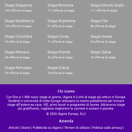
Stage Giappone
Stage Romania
Stage Emirati Arabi Uniti
126 offerte di stage
117 offerte di stage
111 offerte di stage
Stage Danimarca
Stage Argentina
Stage Cile
105 offerte di stage
97 offerte di stage
80 offerte di stage
Stage Colombia
Stage Corea
Stage Svezia
74 offerte di stage
71 offerte di stage
63 offerte di stage
Stage Monaco
Stage Irlanda
Stage Qatar
36 offerte di stage
36 offerte di stage
22 offerte di stage
Stage Norvegia
Stage Grecia
20 offerte di stage
18 offerte di stage
Chi siamo
Con fino a 1.000 nuovi stage al giorno, iAgora è il sito di stage più attivo in Europa.
Studenti e università di tutta Europa utilizzano la nostra piattaforma per trovare
stage all'estero ea casa, VIE, primi lavori e programmi di laurea. Attraverso stage
più gratificanti, vogliamo migliorare le carriere e aiutare il pianeta.
© 2026 iAgora Europa, SLU
Azienda
Articoli
Storia
Pubblicità su iAgora
Termini di utilizzo
Politica sulla privacy