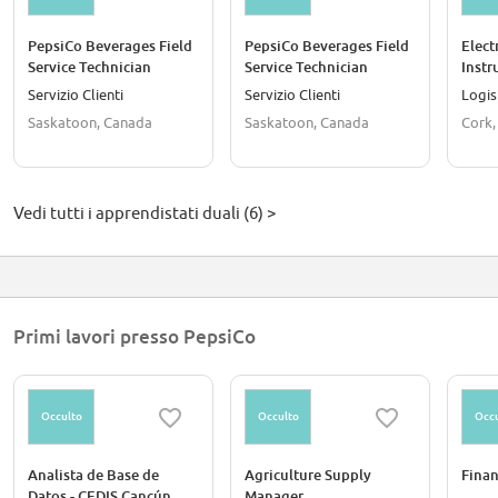
PepsiCo Beverages Field
PepsiCo Beverages Field
Elect
Service Technician
Service Technician
Instr
(Saskatoon)
(Saskatoon)
Appr
Servizio Clienti
Servizio Clienti
Logis
Saskatoon, Canada
Saskatoon, Canada
Cork,
Vedi tutti i apprendistati duali (6) >
Primi lavori presso PepsiCo
Occulto
Occulto
Occu
Analista de Base de
Agriculture Supply
Finan
Datos - CEDIS Cancún
Manager