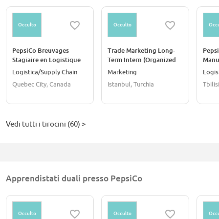
Occulto
Occulto
Occu
PepsiCo Breuvages
Trade Marketing Long-
Pepsi
Stagiaire en Logistique
Term Intern (Organized
Manu
(Entrepôt)
Trade / Full-Time)
Logistica/Supply Chain
Marketing
Logis
Quebec City, Canada
Istanbul, Turchia
Tbilis
Vedi tutti i tirocini (60) >
Apprendistati duali presso PepsiCo
Occulto
Occulto
Occu