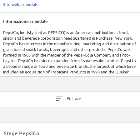
Sito web aziendale
Informazione aziendale
PepsiCo, Inc. (stylized as PEPSICO) is an American multinational food,
snack and beverage corporation headquartered in Purchase, New York.
PepsiCo has interests in the manufacturing, marketing and distribution of
grain-based snack foods, beverages and other products. PepsiCo was
formed in 1965 with the merger of the Pepsi-Cola Company and Frito-
Lay, Inc. PepsiCo has since expanded from its namesake product Pepsi to
a broader range of food and beverage brands, the largest of which have
included an acquisition of Tropicana Products in 1998 and the Quaker
Oats Company in 2001, which added the Gatorade brand to its portfolio.
As of January 26, 2012, 22 of PepsiCo's brands generated retail sales of
more than $1 billion apiece,[2] and the company's products were
Filtrare
distributed across more than 200 countries, resulting in annual net
revenues of $43.3 billion. Based on net revenue, PepsiCo is the second
largest food and beverage business in the world. Within North America,
PepsiCo is the largest food and beverage business by net revenue. Indra
Krishnamurthy Nooyi has been the chief executive of PepsiCo since 2006.
The company's beverage distribution and bottling is conducted by
Stage PepsiCo
PepsiCo as well as by licensed bottlers in certain regions. Approximately
274,000 employees[3] generated $66.415 billion in revenue as of 2013.