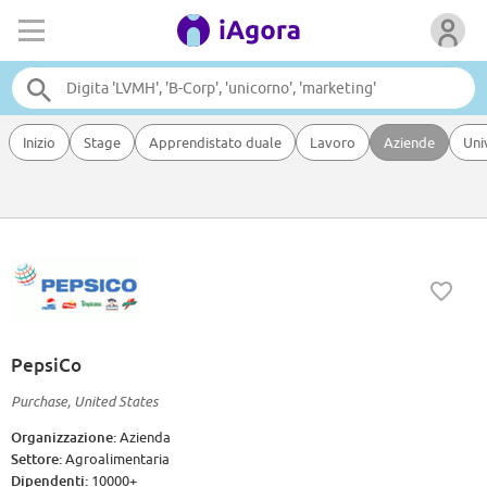
Inizio
Stage
Apprendistato duale
Lavoro
Aziende
Uni
PepsiCo
Purchase, United States
Organizzazione:
Azienda
Settore:
Agroalimentaria
Dipendenti:
10000+