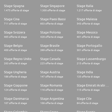
Stage Spagna
Stage Singapore
Stage Italia
1.475 offerte di stage
1.300 offerte di stage
1.217 offerte di stage
Stage Cina
Stage Paesi Bassi
Stage Malesia
711 offerte di stage
603 offerte di stage
543 offerte di stage
Stage Svizzera
Stage Polonia
Stage Messico
465 offerte di stage
428 offerte di stage
401 offerte di stage
Stage Belgio
Stage Brasile
Stage Portogallo
400 offerte di stage
399 offerte di stage
301 offerte di stage
Stage Regno Unito
Stage Canada
Stage Lussemburgo
263 offerte di stage
225 offerte di stage
215 offerte di stage
Stage Ungheria
Stage Austria
Stage India
186 offerte di stage
147 offerte di stage
135 offerte di stage
Stage Giappone
Stage Romania
Stage Emirati Arabi Uniti
124 offerte di stage
116 offerte di stage
115 offerte di stage
Stage Danimarca
Stage Argentina
Stage Cile
107 offerte di stage
106 offerte di stage
84 offerte di stage
Stage Colombia
Stage Corea
Stage Svezia