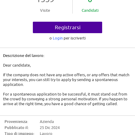
Visite
Candidati
Registrarsi
o
Login
per iscriverti
Descrizione del lavoro:
Dear candidate,
If the company does not have any active offers, or any offers that match
your interests, you can still try to apply by sending a spontaneous
application.
For a spontaneous application to be successful, it must stand out from
the crowd by conveying a strong personal motivation. If you happen to
arrive at the right time, you have a good chance of getting called.
So here are some tips:
Provenienza:
Azienda
- Show genuine interest. Either it is a company that has interested you for
Pubblicato il:
25 Dic 2024
a long time and you will have to convey this, or you must act as if. You will
have to find out about the company, its history, its activity and the
Tipo di impiego:
Lavoro