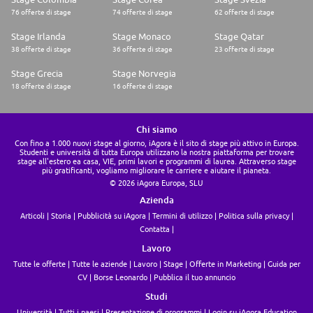
76 offerte di stage
74 offerte di stage
62 offerte di stage
Stage Irlanda
Stage Monaco
Stage Qatar
38 offerte di stage
36 offerte di stage
23 offerte di stage
Stage Grecia
Stage Norvegia
18 offerte di stage
16 offerte di stage
Chi siamo
Con fino a 1.000 nuovi stage al giorno, iAgora è il sito di stage più attivo in Europa.
Studenti e università di tutta Europa utilizzano la nostra piattaforma per trovare
stage all'estero ea casa, VIE, primi lavori e programmi di laurea. Attraverso stage
più gratificanti, vogliamo migliorare le carriere e aiutare il pianeta.
© 2026 iAgora Europa, SLU
Azienda
Articoli
Storia
Pubblicità su iAgora
Termini di utilizzo
Politica sulla privacy
Contatta
Lavoro
Tutte le offerte
Tutte le aziende
Lavoro
Stage
Offerte in Marketing
Guida per
CV
Borse Leonardo
Pubblica il tuo annuncio
Studi
Università
Tutti i paesi
Presentazione di programmi
Login su iAgora Education