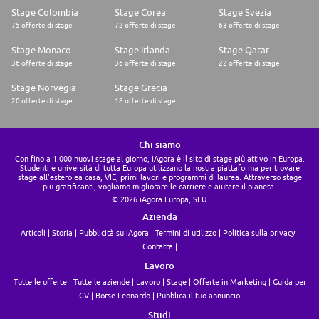
Stage Colombia
Stage Corea
Stage Svezia
75 offerte di stage
72 offerte di stage
63 offerte di stage
Stage Monaco
Stage Irlanda
Stage Qatar
36 offerte di stage
36 offerte di stage
22 offerte di stage
Stage Norvegia
Stage Grecia
20 offerte di stage
18 offerte di stage
Chi siamo
Con fino a 1.000 nuovi stage al giorno, iAgora è il sito di stage più attivo in Europa.
Studenti e università di tutta Europa utilizzano la nostra piattaforma per trovare
stage all'estero ea casa, VIE, primi lavori e programmi di laurea. Attraverso stage
più gratificanti, vogliamo migliorare le carriere e aiutare il pianeta.
© 2026 iAgora Europa, SLU
Azienda
Articoli
Storia
Pubblicità su iAgora
Termini di utilizzo
Politica sulla privacy
Contatta
Lavoro
Tutte le offerte
Tutte le aziende
Lavoro
Stage
Offerte in Marketing
Guida per
CV
Borse Leonardo
Pubblica il tuo annuncio
Studi