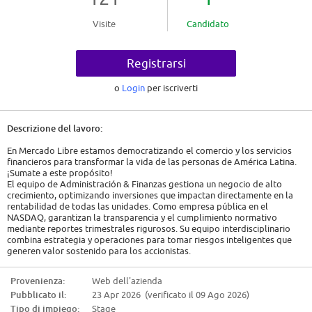
Visite
Candidato
Registrarsi
o
Login
per iscriverti
Descrizione del lavoro:
En Mercado Libre estamos democratizando el comercio y los servicios
financieros para transformar la vida de las personas de América Latina.
¡Sumate a este propósito!
El equipo de Administración & Finanzas gestiona un negocio de alto
crecimiento, optimizando inversiones que impactan directamente en la
rentabilidad de todas las unidades. Como empresa pública en el
NASDAQ, garantizan la transparencia y el cumplimiento normativo
mediante reportes trimestrales rigurosos. Su equipo interdisciplinario
combina estrategia y operaciones para tomar riesgos inteligentes que
generen valor sostenido para los accionistas.
Tenemos un desafío para quienes:
Provenienza:
Web dell'azienda
* Vibran energía emprendedora: se mueven por la curiosidad, nunca se
Pubblicato il:
23 Apr 2026 (verificato il 09 Ago 2026)
rinden y se enfocan en superar sus propios límites.
* Dan el máximo porque les gusta trabajar con compromiso y dedicación.
Tipo di impiego:
Stage