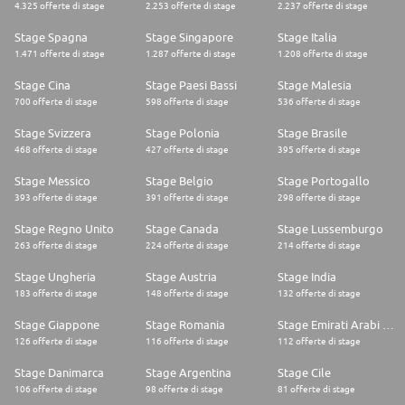
4.325 offerte di stage
2.253 offerte di stage
2.237 offerte di stage
Stage Spagna
Stage Singapore
Stage Italia
1.471 offerte di stage
1.287 offerte di stage
1.208 offerte di stage
Stage Cina
Stage Paesi Bassi
Stage Malesia
700 offerte di stage
598 offerte di stage
536 offerte di stage
Stage Svizzera
Stage Polonia
Stage Brasile
468 offerte di stage
427 offerte di stage
395 offerte di stage
Stage Messico
Stage Belgio
Stage Portogallo
393 offerte di stage
391 offerte di stage
298 offerte di stage
Stage Regno Unito
Stage Canada
Stage Lussemburgo
263 offerte di stage
224 offerte di stage
214 offerte di stage
Stage Ungheria
Stage Austria
Stage India
183 offerte di stage
148 offerte di stage
132 offerte di stage
Stage Giappone
Stage Romania
Stage Emirati Arabi Uniti
126 offerte di stage
116 offerte di stage
112 offerte di stage
Stage Danimarca
Stage Argentina
Stage Cile
106 offerte di stage
98 offerte di stage
81 offerte di stage