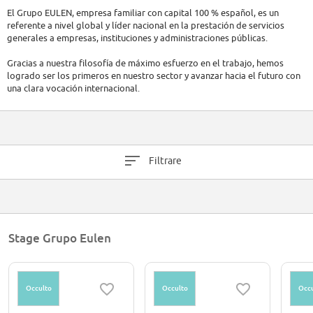
El Grupo EULEN, empresa familiar con capital 100 % español, es un
referente a nivel global y líder nacional en la prestación de servicios
generales a empresas, instituciones y administraciones públicas.
Gracias a nuestra filosofía de máximo esfuerzo en el trabajo, hemos
logrado ser los primeros en nuestro sector y avanzar hacia el futuro con
una clara vocación internacional.
Pioneros en el concepto de externalización, el Grupo EULEN se mantiene
a la vanguardia gracias a la calidad de soluciones integrales y servicios
auxiliares, fundamentada en un esfuerzo cada vez mayor en I+D+i, la
incorporación de tecnología puntera, la diversificación y flexibilidad de
Filtrare
sus modelos de negocio y el compromiso de sus trabajadores y
trabajadoras y el de una dirección avalados por su profesionalidad, rigor,
respeto y eficacia.
Stage Grupo Eulen
Occulto
Occulto
Occu