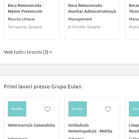
Beca Remunerada -
Beca Remunerada -
Becar
Máster Prevención
Auxiliar Administrativo/a
Técni
Riesgos Laborales
Mant
Risorse Umane
Management
Mana
Tarragona, Spagna
A Coruña, Spagna
Alaca
Vedi tutti i tirocini (3) >
Primi lavori presso Grupo Eulen
Occulto
Occulto
Occu
Veterinario/a Generalista
Soldador/a
Limpi
Homologado/a - Melilla
Resid
Veterinario
Industria
Cultu