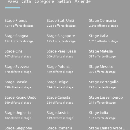
Paesi
Città
Categorie
Settori
Aziende
Stage Francia
Stage Stati Uniti
Stage Germania
4.344 offerte di stage
2.261 offerte di stage
2.245 offerte di stage
Stage Spagna
Stage Singapore
Stage Italia
1.481 offerte di stage
1.291 offerte di stage
1.215 offerte di stage
Stage Cina
Stage Paesi Bassi
Stage Malesia
707 offerte di stage
600 offerte di stage
537 offerte di stage
Stage Svizzera
Stage Polonia
Stage Messico
470 offerte di stage
429 offerte di stage
399 offerte di stage
Stage Brasile
Stage Belgio
Stage Portogallo
398 offerte di stage
394 offerte di stage
297 offerte di stage
Stage Regno Unito
Stage Canada
Stage Lussemburgo
269 offerte di stage
224 offerte di stage
214 offerte di stage
Stage Ungheria
Stage Austria
Stage India
182 offerte di stage
149 offerte di stage
136 offerte di stage
Stage Giappone
Stage Romania
Stage Emirati Arabi Uniti