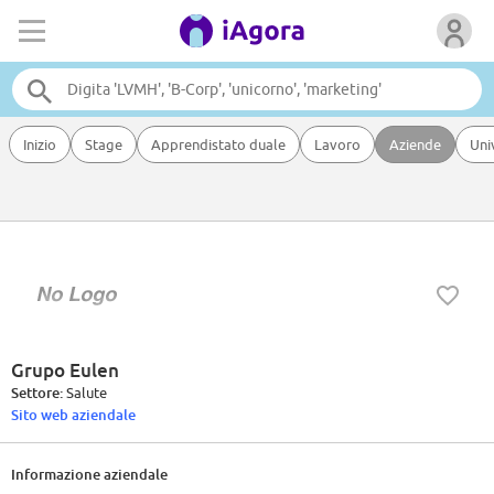
Inizio
Stage
Apprendistato duale
Lavoro
Aziende
Uni
Grupo Eulen
Settore:
Salute
Sito web aziendale
Informazione aziendale