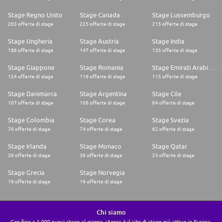
Stage Regno Unito
Stage Canada
Stage Lussemburgo
263 offerte di stage
225 offerte di stage
215 offerte di stage
Stage Ungheria
Stage Austria
Stage India
186 offerte di stage
147 offerte di stage
135 offerte di stage
Stage Giappone
Stage Romania
Stage Emirati Arabi Uniti
124 offerte di stage
116 offerte di stage
115 offerte di stage
Stage Danimarca
Stage Argentina
Stage Cile
107 offerte di stage
106 offerte di stage
84 offerte di stage
Stage Colombia
Stage Corea
Stage Svezia
76 offerte di stage
74 offerte di stage
62 offerte di stage
Stage Irlanda
Stage Monaco
Stage Qatar
38 offerte di stage
36 offerte di stage
23 offerte di stage
Stage Grecia
Stage Norvegia
18 offerte di stage
16 offerte di stage
Chi siamo
Con fino a 1.000 nuovi stage al giorno, iAgora è il sito di stage più attivo in Europa.