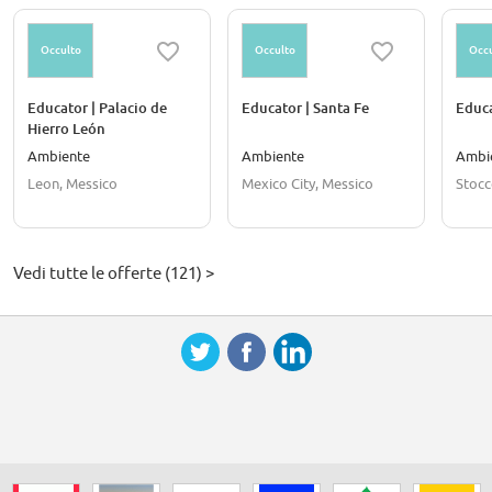
Occulto
Occulto
Occu
Educator | Palacio de
Educator | Santa Fe
Educa
Hierro León
Ambiente
Ambiente
Ambi
Leon, Messico
Mexico City, Messico
Stocc
Vedi tutte le offerte (121) >