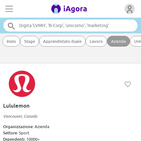
Inizio
Stage
Apprendistato duale
Lavoro
Aziende
Uni
Lululemon
Vancouver, Canada
Organizzazione:
Azienda
Settore:
Sport
Dipendenti:
10000+