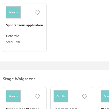
Occulto
Spontaneous application
Generale
Stati Uniti
Stage Walgreens
Occulto
Occulto
Occu