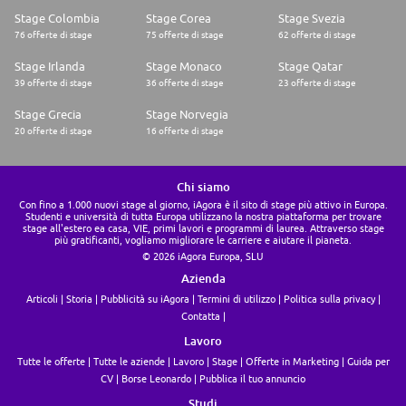
Stage Colombia
Stage Corea
Stage Svezia
76 offerte di stage
75 offerte di stage
62 offerte di stage
Stage Irlanda
Stage Monaco
Stage Qatar
39 offerte di stage
36 offerte di stage
23 offerte di stage
Stage Grecia
Stage Norvegia
20 offerte di stage
16 offerte di stage
Chi siamo
Con fino a 1.000 nuovi stage al giorno, iAgora è il sito di stage più attivo in Europa.
Studenti e università di tutta Europa utilizzano la nostra piattaforma per trovare
stage all'estero ea casa, VIE, primi lavori e programmi di laurea. Attraverso stage
più gratificanti, vogliamo migliorare le carriere e aiutare il pianeta.
© 2026 iAgora Europa, SLU
Azienda
Articoli
Storia
Pubblicità su iAgora
Termini di utilizzo
Politica sulla privacy
Contatta
Lavoro
Tutte le offerte
Tutte le aziende
Lavoro
Stage
Offerte in Marketing
Guida per
CV
Borse Leonardo
Pubblica il tuo annuncio
Studi