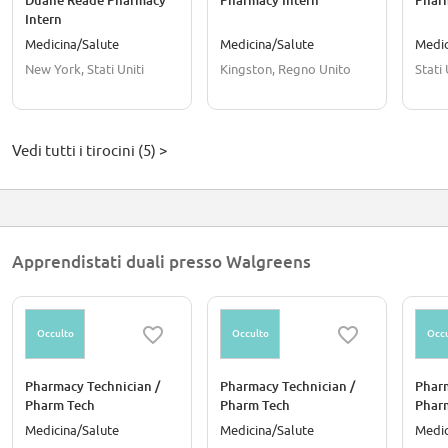
Duane Reade Pharmacy
Pharmacy Intern
Pharm
Intern
Medicina/Salute
Medicina/Salute
Medic
New York, Stati Uniti
Kingston, Regno Unito
Stati 
Vedi tutti i tirocini (5) >
Apprendistati duali presso Walgreens
Occulto
Occulto
Occu
Pharmacy Technician /
Pharmacy Technician /
Pharm
Pharm Tech
Pharm Tech
Phar
Apprenticeship
Apprenticeship
Appre
Medicina/Salute
Medicina/Salute
Medic
Bonu