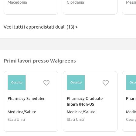
Macedonia
Giordania
Mess
Vedi tutti i apprendistati duali (13) >
Primi lavori presso Walgreens
Occulto
Occulto
Occu
Pharmacy Scheduler
Pharmacy Graduate
Pharm
Intern (Non-US
Education)
Medicina/Salute
Medicina/Salute
Medic
Stati Uniti
Stati Uniti
Geor