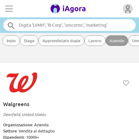
Inizio
Stage
Apprendistato duale
Lavoro
Aziende
Uni
Walgreens
Deerfield, United States
Organizzazione:
Azienda
Settore:
Vendita al dettaglio
Dipendenti:
10000+