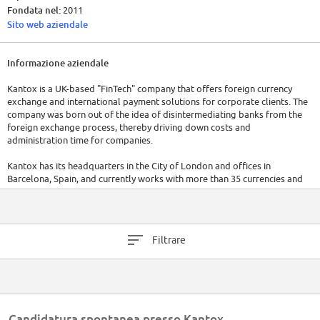
Fondata nel:
2011
Sito web aziendale
Informazione aziendale
Kantox is a UK-based "FinTech" company that offers foreign currency
exchange and international payment solutions for corporate clients. The
company was born out of the idea of disintermediating banks from the
foreign exchange process, thereby driving down costs and
administration time for companies.
Kantox has its headquarters in the City of London and offices in
Barcelona, Spain, and currently works with more than 35 currencies and
operates in more than 50 countries worldwide.
Kantox is a founding member of both France Fintech[1] and the Spanish
Association for Financial Technology (Asociación Española de
Filtrare
Technología Financiera)[2] which lobby for a greater role of FinTech in
their respective countries' financial sectors.
Candidatura spontanea presso Kantox