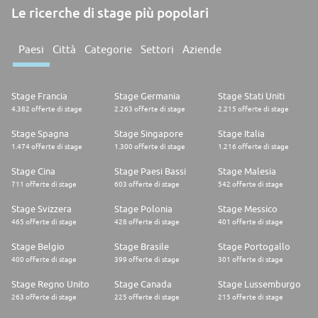
Le ricerche di stage più popolari
Paesi
Città
Categorie
Settori
Aziende
Stage Francia
Stage Germania
Stage Stati Uniti
4.382 offerte di stage
2.263 offerte di stage
2.215 offerte di stage
Stage Spagna
Stage Singapore
Stage Italia
1.474 offerte di stage
1.300 offerte di stage
1.216 offerte di stage
Stage Cina
Stage Paesi Bassi
Stage Malesia
711 offerte di stage
603 offerte di stage
542 offerte di stage
Stage Svizzera
Stage Polonia
Stage Messico
465 offerte di stage
428 offerte di stage
401 offerte di stage
Stage Belgio
Stage Brasile
Stage Portogallo
400 offerte di stage
399 offerte di stage
301 offerte di stage
Stage Regno Unito
Stage Canada
Stage Lussemburgo
263 offerte di stage
225 offerte di stage
215 offerte di stage