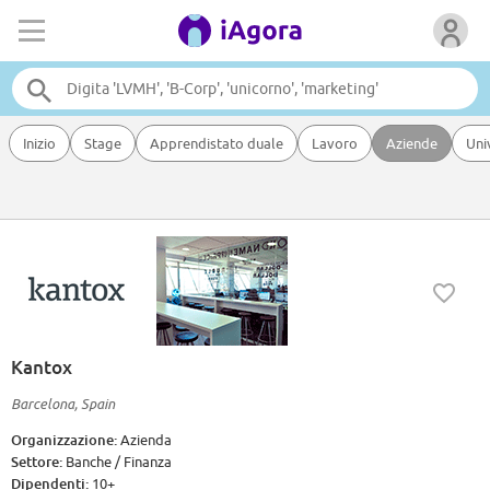
Inizio
Stage
Apprendistato duale
Lavoro
Aziende
Uni
Kantox
Barcelona, Spain
Organizzazione:
Azienda
Settore:
Banche / Finanza
Dipendenti:
10+