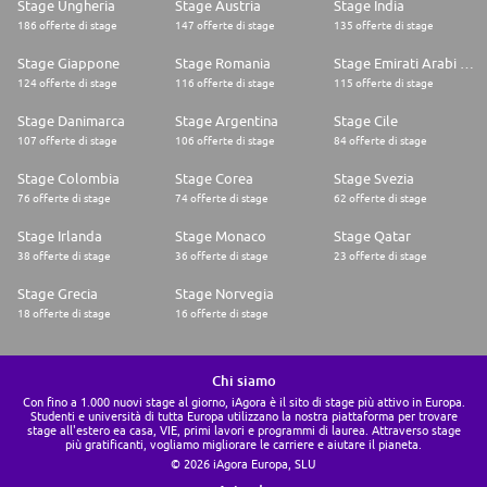
Stage Ungheria
Stage Austria
Stage India
186 offerte di stage
147 offerte di stage
135 offerte di stage
Stage Giappone
Stage Romania
Stage Emirati Arabi Uniti
124 offerte di stage
116 offerte di stage
115 offerte di stage
Stage Danimarca
Stage Argentina
Stage Cile
107 offerte di stage
106 offerte di stage
84 offerte di stage
Stage Colombia
Stage Corea
Stage Svezia
76 offerte di stage
74 offerte di stage
62 offerte di stage
Stage Irlanda
Stage Monaco
Stage Qatar
38 offerte di stage
36 offerte di stage
23 offerte di stage
Stage Grecia
Stage Norvegia
18 offerte di stage
16 offerte di stage
Chi siamo
Con fino a 1.000 nuovi stage al giorno, iAgora è il sito di stage più attivo in Europa.
Studenti e università di tutta Europa utilizzano la nostra piattaforma per trovare
stage all'estero ea casa, VIE, primi lavori e programmi di laurea. Attraverso stage
più gratificanti, vogliamo migliorare le carriere e aiutare il pianeta.
© 2026 iAgora Europa, SLU